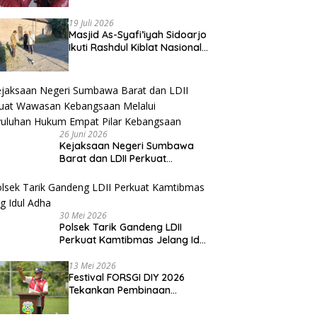
Beri Apresiasi
19 Juli 2026
Masjid As-Syafi’iyah Sidoarjo
Ikuti Rashdul Kiblat Nasional,
Siapkan Penyesuaian Arah
Kiblat
26 Juni 2026
Kejaksaan Negeri Sumbawa
Barat dan LDII Perkuat
Wawasan Kebangsaan Melalui
Penyuluhan Hukum Empat Pilar
Kebangsaan
30 Mei 2026
Polsek Tarik Gandeng LDII
Perkuat Kamtibmas Jelang Idul
Adha
13 Mei 2026
Festival FORSGI DIY 2026
Tekankan Pembinaan
Karakter, Siapkan Talenta
Muda Menuju Nasional