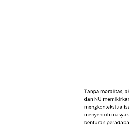
Tanpa moralitas, a
dan NU memikirkan 
mengkontekstualis
menyentuh masyara
benturan peradaban