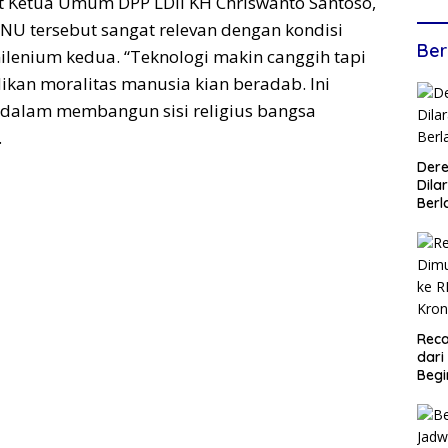
 Ketua Umum DPP LDII KH Chriswanto Santoso,
NU tersebut sangat relevan dengan kondisi
Ber
lenium kedua. “Teknologi makin canggih tapi
dikan moralitas manusia kian beradab. Ini
 dalam membangun sisi religius bangsa
.
Dere
Dilar
Berl
Reca
dari
Begi