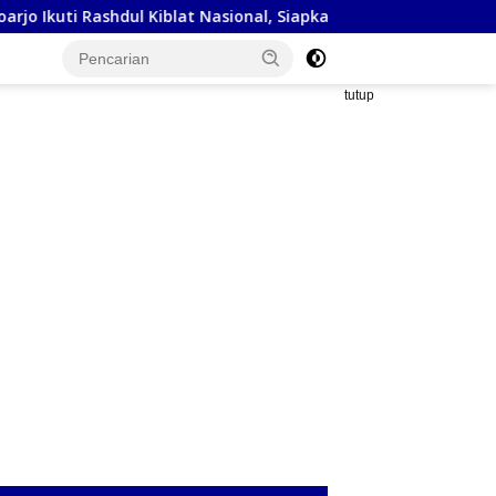
dul Kiblat Nasional, Siapkan Penyesuaian Arah Kiblat
Kej
tutup