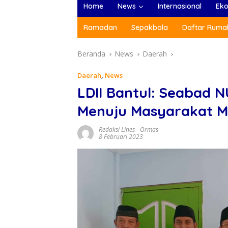
Home
News
Internasional
Ek
Ramadan
Sepakbola
Daftar Rumah
Beranda
News
Daerah
Daerah
,
News
LDII Bantul: Seabad N
Menuju Masyarakat M
Redaksi Lines
-
Ormas
8 Februari 2023