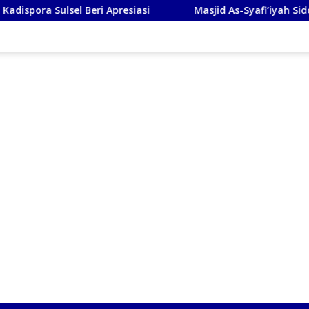
Beri Apresiasi
Masjid As-Syafi’iyah Sidoarjo Ikuti Rash