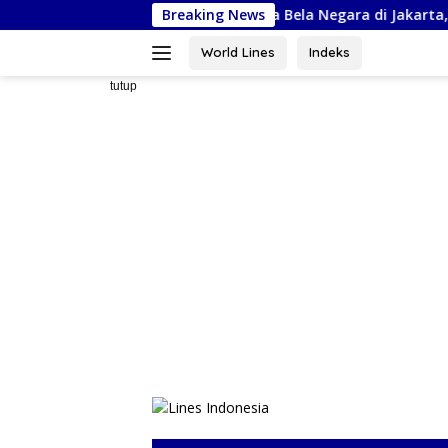
Langsung
iap Ikuti Kejurnas Piala Bela Negara di Jakarta, Kadispora Sulsel 
Breaking News
ke
konten
World Lines
Indeks
tutup