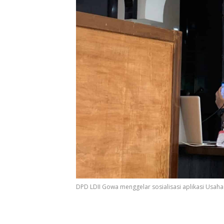
DPD LDII Gowa menggelar sosialisasi aplikasi Usaha