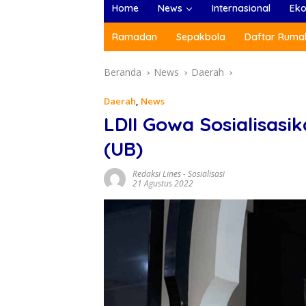
Home
News
Internasional
Ek
Ramadan
Sepakbola
Daftar Rumah
Beranda
News
Daerah
Daerah
,
News
LDII Gowa Sosialisasi
(UB)
Redaksi Lines
-
Sosialisasi
21 Agustus 2022