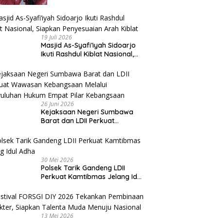
Beri Apresiasi
19 Juli 2026
Masjid As-Syafi’iyah Sidoarjo
Ikuti Rashdul Kiblat Nasional,
Siapkan Penyesuaian Arah
Kiblat
26 Juni 2026
Kejaksaan Negeri Sumbawa
Barat dan LDII Perkuat
Wawasan Kebangsaan Melalui
Penyuluhan Hukum Empat Pilar
Kebangsaan
30 Mei 2026
Polsek Tarik Gandeng LDII
Perkuat Kamtibmas Jelang Idul
Adha
13 Mei 2026