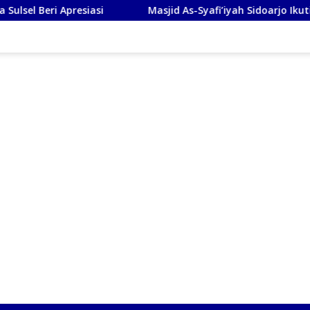
esiasi
Masjid As-Syafi’iyah Sidoarjo Ikuti Rashdul Kibl