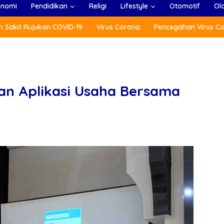
onomi
Pendidikan
Religi
Lifestyle
Otomotif
Ol
 Sakit Rujukan COVID-19
Virus Corona
Pencegahan Virus C
kan Aplikasi Usaha Bersama