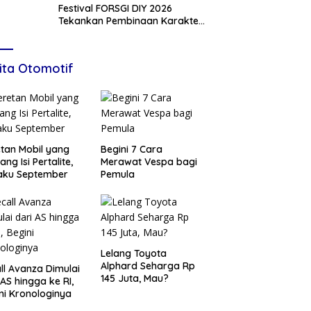
Festival FORSGI DIY 2026
Tekankan Pembinaan Karakter,
Siapkan Talenta Muda Menuju
Nasional
ita Otomotif
tan Mobil yang
Begini 7 Cara
ang Isi Pertalite,
Merawat Vespa bagi
aku September
Pemula
Lelang Toyota
Alphard Seharga Rp
ll Avanza Dimulai
145 Juta, Mau?
 AS hingga ke RI,
ni Kronologinya