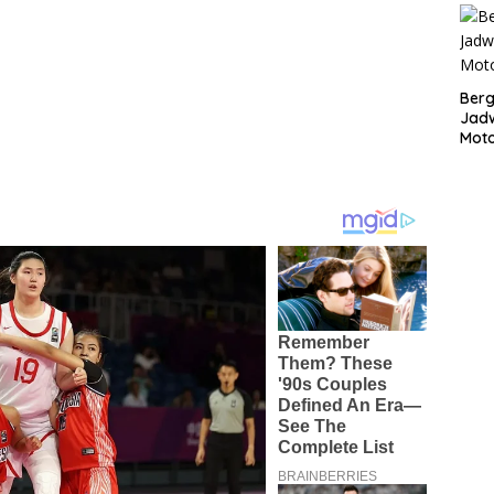
Bergu
Jadw
Mot