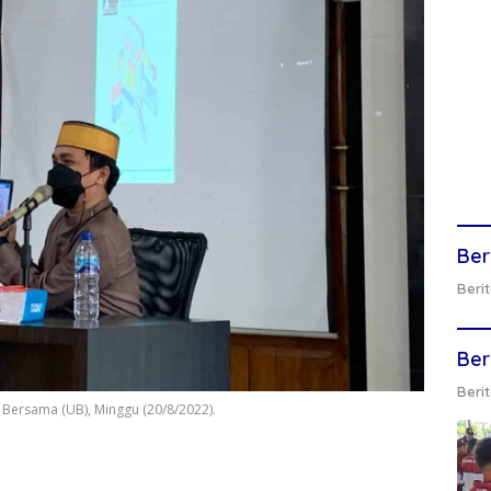
Ber
Berit
Ber
Berit
 Bersama (UB), Minggu (20/8/2022).