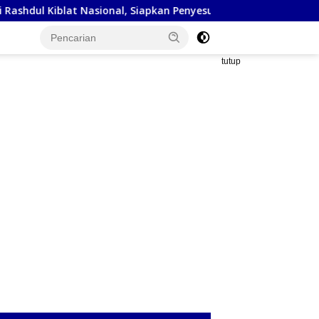
at Nasional, Siapkan Penyesuaian Arah Kiblat
Kejaksaan 
tutup