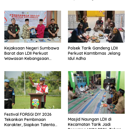
Kiblat
Polsek Tarik Gandeng LDII
Kejaksaan Negeri Sumbawa
Perkuat Kamtibmas Jelang
Barat dan LDII Perkuat
Idul Adha
Wawasan Kebangsaan
Melalui Penyuluhan Hukum
Empat Pilar Kebangsaan
Festival FORSGI DIY 2026
Masjid Naungan LDII di
Tekankan Pembinaan
Kecamatan Tarik Jadi
Karakter, Siapkan Talenta