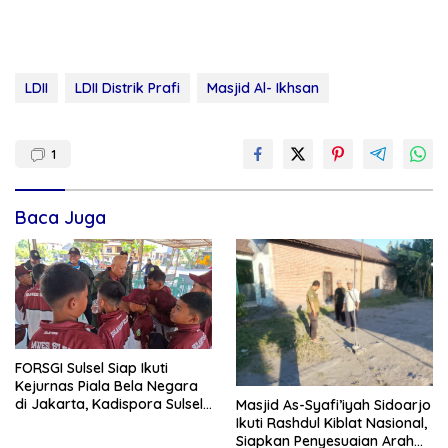
LDII
LDII Distrik Prafi
Masjid Al- Ikhsan
1
Baca Juga
FORSGI Sulsel Siap Ikuti
Kejurnas Piala Bela Negara
di Jakarta, Kadispora Sulsel
Masjid As-Syafi’iyah Sidoarjo
Beri Apresiasi
Ikuti Rashdul Kiblat Nasional,
Siapkan Penyesuaian Arah