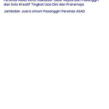
Persinas ASAD Kota Makassar Gelar Kejuaraan Pasanggiri
dan Solo Kreatif Tingkat Usia Dini dan Praremaja
Jambidan Juara Umum Pasanggiri Persinas ASAD