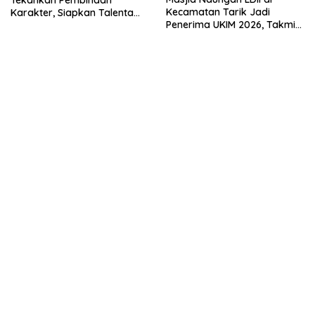
Tekankan Pembinaan
Kecamatan Tarik Jadi
Karakter, Siapkan Talenta
Penerima UKIM 2026, Takmir
Muda Menuju Nasional
Apresiasi DMI