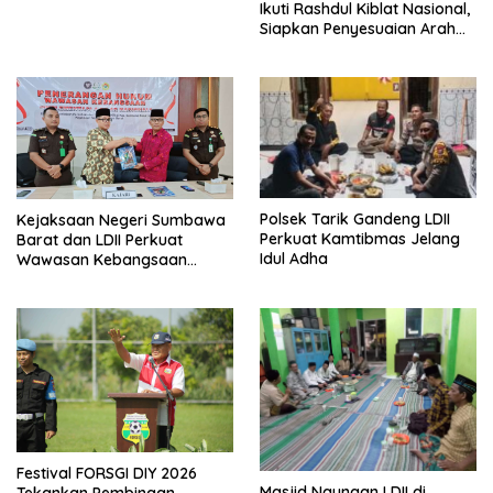
Beri Apresiasi
Ikuti Rashdul Kiblat Nasional,
Siapkan Penyesuaian Arah
Kiblat
Polsek Tarik Gandeng LDII
Kejaksaan Negeri Sumbawa
Perkuat Kamtibmas Jelang
Barat dan LDII Perkuat
Idul Adha
Wawasan Kebangsaan
Melalui Penyuluhan Hukum
Empat Pilar Kebangsaan
Festival FORSGI DIY 2026
Masjid Naungan LDII di