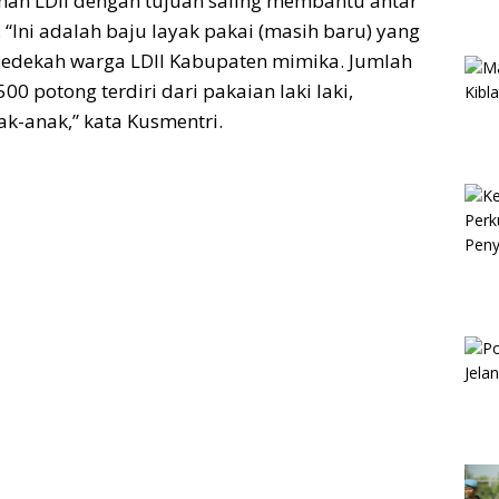
unan LDII dengan tujuan saling membantu antar
 “Ini adalah baju layak pakai (masih baru) yang
sedekah warga LDII Kabupaten mimika. Jumlah
0 potong terdiri dari pakaian laki laki,
k-anak,” kata Kusmentri.