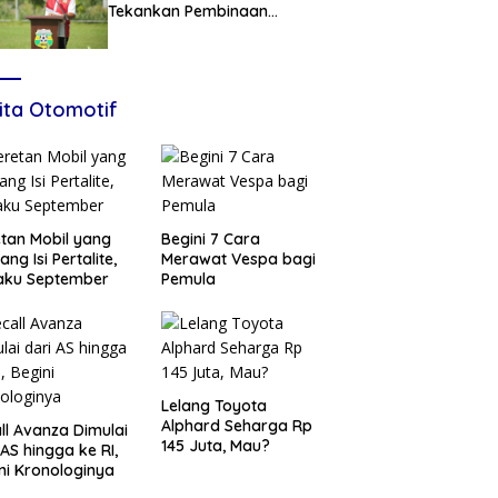
Tekankan Pembinaan
Karakter, Siapkan Talenta
Muda Menuju Nasional
ita Otomotif
tan Mobil yang
Begini 7 Cara
ang Isi Pertalite,
Merawat Vespa bagi
aku September
Pemula
Lelang Toyota
Alphard Seharga Rp
ll Avanza Dimulai
145 Juta, Mau?
 AS hingga ke RI,
ni Kronologinya