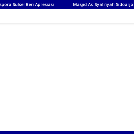
Apresiasi
Masjid As-Syafi’iyah Sidoarjo Ikuti Rashdul Ki