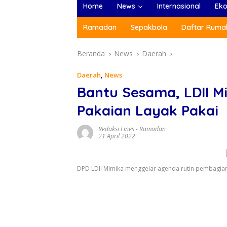
Home
News
Internasional
Ek
Ramadan
Sepakbola
Daftar Rumah
Beranda
News
Daerah
Daerah
,
News
Bantu Sesama, LDII M
Pakaian Layak Pakai
Redaksi Lines
-
Ramadan
21 April 2022
DPD LDII Mimika menggelar agenda rutin pembagian 