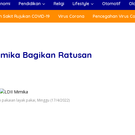
onomi
Pendidikan
Religi
Lifestyle
Otomotif
Ol
 Sakit Rujukan COVID-19
Virus Corona
Pencegahan Virus C
imika Bagikan Ratusan
pakaian layak pakai, Minggu (17/4/2022)