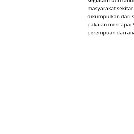
kegiatan rutin tah
masyarakat sekitar.
dikumpulkan dari 
pakaian mencapai 50
perempuan dan ana