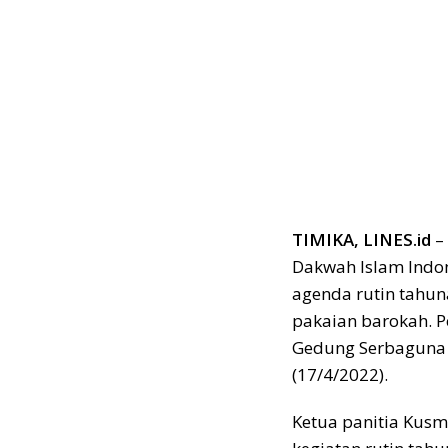
TIMIKA, LINES.id
–
Dakwah Islam Indo
agenda rutin tahun
pakaian barokah. P
Gedung Serbaguna L
(17/4/2022).
Ketua panitia Kusm