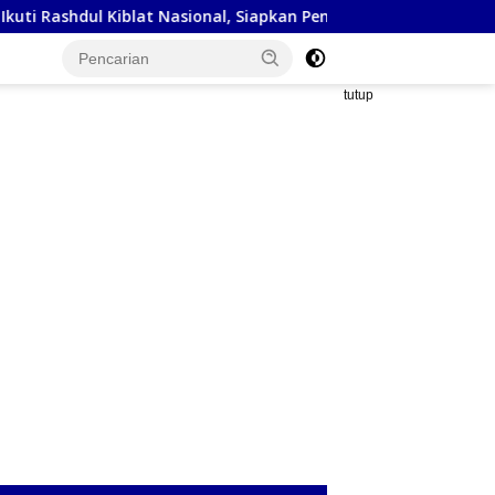
blat Nasional, Siapkan Penyesuaian Arah Kiblat
Kejaksa
tutup