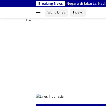
Langsung
uti Kejurnas Piala Bela Negara di Jakarta, Kadispora Sulsel Beri 
Breaking News
ke
konten
World Lines
Indeks
tutup