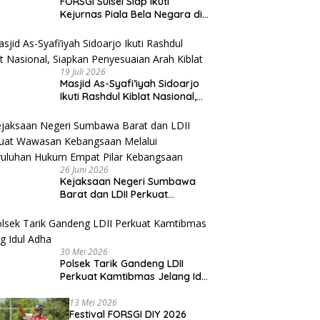
FORSGI Sulsel Siap Ikuti
Kejurnas Piala Bela Negara di
Jakarta, Kadispora Sulsel Beri
Apresiasi
19 Juli 2026
Masjid As-Syafi’iyah Sidoarjo
Ikuti Rashdul Kiblat Nasional,
Siapkan Penyesuaian Arah
Kiblat
26 Juni 2026
Kejaksaan Negeri Sumbawa
Barat dan LDII Perkuat
Wawasan Kebangsaan Melalui
Penyuluhan Hukum Empat Pilar
Kebangsaan
30 Mei 2026
Polsek Tarik Gandeng LDII
Perkuat Kamtibmas Jelang Idul
Adha
13 Mei 2026
Festival FORSGI DIY 2026