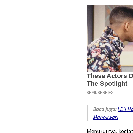
Baca juga:
LDII H
Manokwari
Menurutnya, kegiat