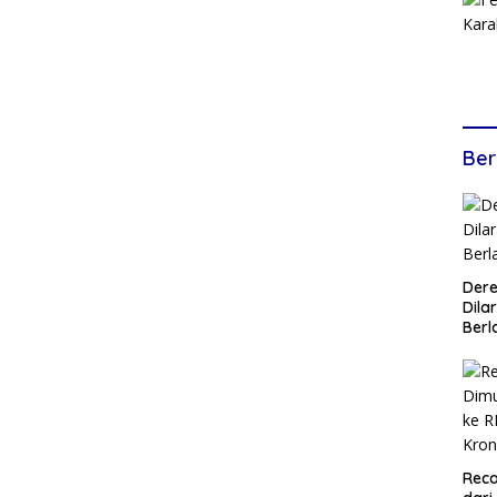
Ber
Dere
Dilar
Berl
Reca