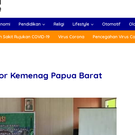
onomi
Pendidikan
Religi
Lifestyle
Otomotif
Ol
 Sakit Rujukan COVID-19
Virus Corona
Pencegahan Virus C
kor Kemenag Papua Barat