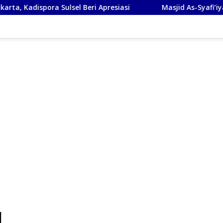
lsel Beri Apresiasi
Masjid As-Syafi’iyah Sidoarjo Ikuti 