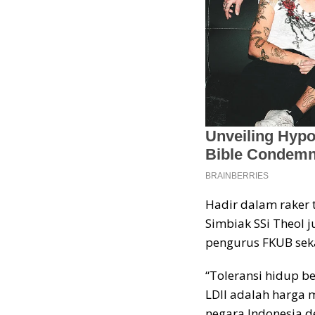
Hadir dalam raker 
Simbiak SSi Theol j
pengurus FKUB sek
“Toleransi hidup b
LDII adalah harga 
negara Indonesia 