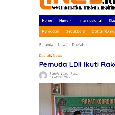
Home
News
Internasional
Ek
Ramadan
Sepakbola
Daftar Rumah
Beranda
News
Daerah
Daerah
,
News
Pemuda LDII Ikuti Ra
Redaksi Lines
-
Rakor
31 Maret 2022