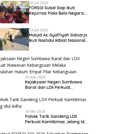
20 Juli 2026
FORSGI Sulsel Siap Ikuti
Kejurnas Piala Bela Negara
di Jakarta, Kadispora Sulsel
Beri Apresiasi
19 Juli 2026
Masjid As-Syafi’iyah Sidoarjo
Ikuti Rashdul Kiblat Nasional,
Siapkan Penyesuaian Arah
Kiblat
26 Juni 2026
Kejaksaan Negeri Sumbawa
Barat dan LDII Perkuat
Wawasan Kebangsaan Melalui
Penyuluhan Hukum Empat Pilar
Kebangsaan
30 Mei 2026
Polsek Tarik Gandeng LDII
Perkuat Kamtibmas Jelang Idul
Adha