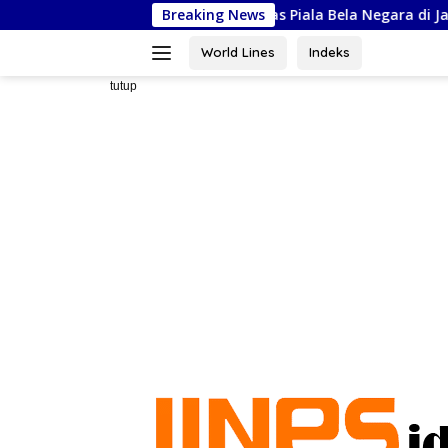
Langsung
el Siap Ikuti Kejurnas Piala Bela Negara di Jakarta, Kadispora Su
Breaking News
ke
konten
World Lines
Indeks
tutup