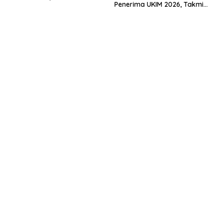
Penerima UKIM 2026, Takmir
Muda Menuju Nasional
Apresiasi DMI