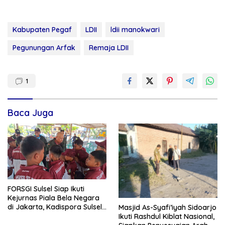
Kabupaten Pegaf
LDII
ldii manokwari
Pegunungan Arfak
Remaja LDII
1
Baca Juga
FORSGI Sulsel Siap Ikuti
Kejurnas Piala Bela Negara
di Jakarta, Kadispora Sulsel
Masjid As-Syafi’iyah Sidoarjo
Beri Apresiasi
Ikuti Rashdul Kiblat Nasional,