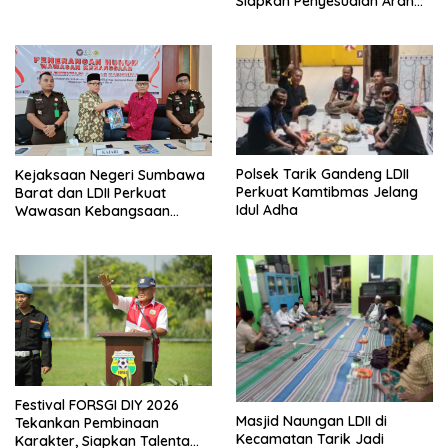
Siapkan Penyesuaian Arah
Kiblat
Polsek Tarik Gandeng LDII
Kejaksaan Negeri Sumbawa
Perkuat Kamtibmas Jelang
Barat dan LDII Perkuat
Idul Adha
Wawasan Kebangsaan
Melalui Penyuluhan Hukum
Empat Pilar Kebangsaan
Festival FORSGI DIY 2026
Masjid Naungan LDII di
Tekankan Pembinaan
Kecamatan Tarik Jadi
Karakter, Siapkan Talenta