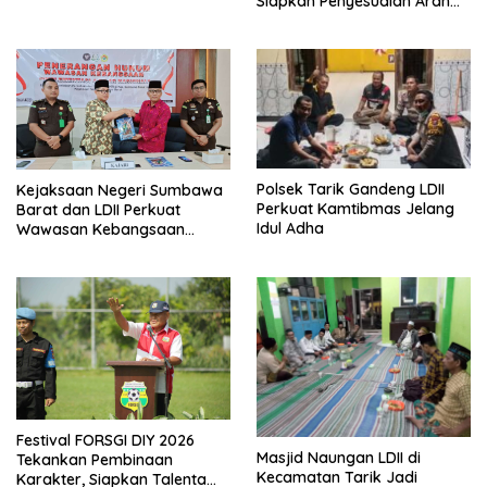
Siapkan Penyesuaian Arah
Kiblat
Polsek Tarik Gandeng LDII
Kejaksaan Negeri Sumbawa
Perkuat Kamtibmas Jelang
Barat dan LDII Perkuat
Idul Adha
Wawasan Kebangsaan
Melalui Penyuluhan Hukum
Empat Pilar Kebangsaan
Festival FORSGI DIY 2026
Masjid Naungan LDII di
Tekankan Pembinaan
Kecamatan Tarik Jadi
Karakter, Siapkan Talenta