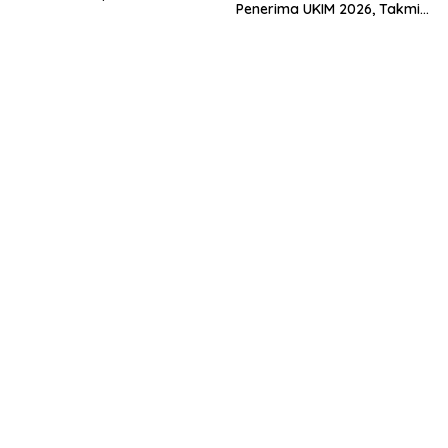
Penerima UKIM 2026, Takmir
Muda Menuju Nasional
Apresiasi DMI