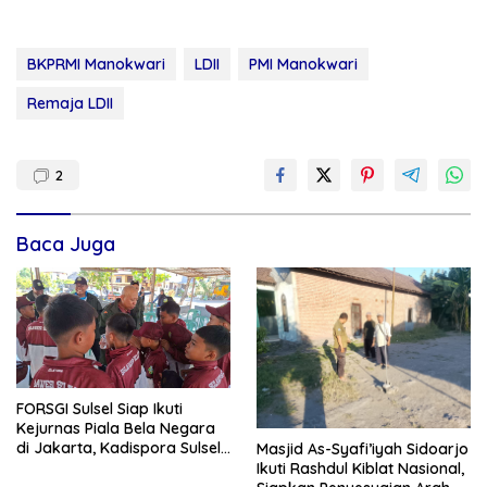
BKPRMI Manokwari
LDII
PMI Manokwari
Remaja LDII
2
Baca Juga
FORSGI Sulsel Siap Ikuti
Kejurnas Piala Bela Negara
di Jakarta, Kadispora Sulsel
Masjid As-Syafi’iyah Sidoarjo
Beri Apresiasi
Ikuti Rashdul Kiblat Nasional,