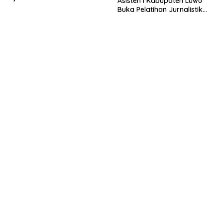
Asisten I Kabupaten Luwu
Buka Pelatihan Jurnalistik
LDII Sulsel