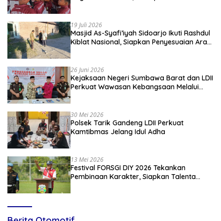
Apresiasi
19 Juli 2026
Masjid As-Syafi’iyah Sidoarjo Ikuti Rashdul
Kiblat Nasional, Siapkan Penyesuaian Arah
Kiblat
26 Juni 2026
Kejaksaan Negeri Sumbawa Barat dan LDII
Perkuat Wawasan Kebangsaan Melalui
Penyuluhan Hukum Empat Pilar
Kebangsaan
30 Mei 2026
Polsek Tarik Gandeng LDII Perkuat
Kamtibmas Jelang Idul Adha
13 Mei 2026
Festival FORSGI DIY 2026 Tekankan
Pembinaan Karakter, Siapkan Talenta
Muda Menuju Nasional
Berita Otomotif