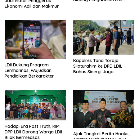
Jadi Motor Penggerak
Untuk Bangsa
Ekonomi Adil dan Makmur
Kapolres Tana Toraja
LDII Dukung Program
Silaturahim ke DPD LDII,
Lemhannas, Wujudkan
Bahas Sinergi Jaga
Pendidikan Berkarakter
Kamtibmas
Hadapi Era Post Truth, KIM
DPP LDII Dorong Warga LDII
Ajak Tangkal Berita Hoaks,
Bijak Bermedsos