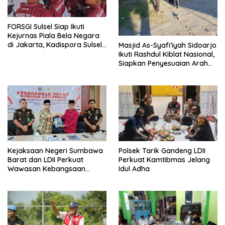
FORSGI Sulsel Siap Ikuti
Kejurnas Piala Bela Negara
di Jakarta, Kadispora Sulsel
Masjid As-Syafi’iyah Sidoarjo
Beri Apresiasi
Ikuti Rashdul Kiblat Nasional,
Siapkan Penyesuaian Arah
Kiblat
Polsek Tarik Gandeng LDII
Kejaksaan Negeri Sumbawa
Perkuat Kamtibmas Jelang
Barat dan LDII Perkuat
Idul Adha
Wawasan Kebangsaan
Melalui Penyuluhan Hukum
Empat Pilar Kebangsaan