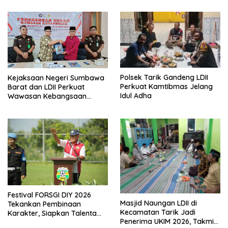
Polsek Tarik Gandeng LDII
Kejaksaan Negeri Sumbawa
Perkuat Kamtibmas Jelang
Barat dan LDII Perkuat
Idul Adha
Wawasan Kebangsaan
Melalui Penyuluhan Hukum
Empat Pilar Kebangsaan
Festival FORSGI DIY 2026
Masjid Naungan LDII di
Tekankan Pembinaan
Kecamatan Tarik Jadi
Karakter, Siapkan Talenta
Penerima UKIM 2026, Takmir
Muda Menuju Nasional