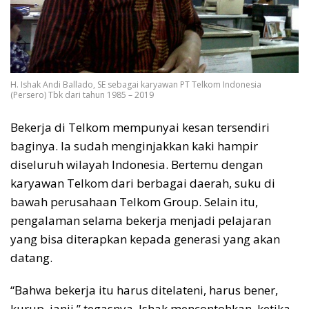
H. Ishak Andi Ballado, SE sebagai karyawan PT Telkom Indonesia
(Persero) Tbk dari tahun 1985 – 2019
Bekerja di Telkom mempunyai kesan tersendiri
baginya. Ia sudah menginjakkan kaki hampir
diseluruh wilayah Indonesia. Bertemu dengan
karyawan Telkom dari berbagai daerah, suku di
bawah perusahaan Telkom Group. Selain itu,
pengalaman selama bekerja menjadi pelajaran
yang bisa diterapkan kepada generasi yang akan
datang.
“Bahwa bekerja itu harus ditelateni, harus bener,
kurup, janji,” tegasnya. Ishak mencontohkan, ketika