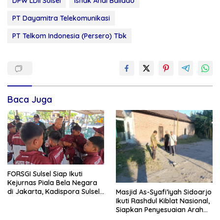
DPW LDII Sulsel
Ishak Andi Ballado
PT Dayamitra Telekomunikasi
PT Telkom Indonesia (Persero) Tbk
Baca Juga
FORSGI Sulsel Siap Ikuti
Kejurnas Piala Bela Negara
di Jakarta, Kadispora Sulsel
Masjid As-Syafi’iyah Sidoarjo
Beri Apresiasi
Ikuti Rashdul Kiblat Nasional,
Siapkan Penyesuaian Arah
Kiblat