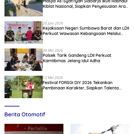
Masjid As-Syafi’iyah Sidoarjo Ikuti Rashdul
Kiblat Nasional, Siapkan Penyesuaian Arah
Kiblat
26 Juni 2026
Kejaksaan Negeri Sumbawa Barat dan LDII
Perkuat Wawasan Kebangsaan Melalui
Penyuluhan Hukum Empat Pilar
Kebangsaan
30 Mei 2026
Polsek Tarik Gandeng LDII Perkuat
Kamtibmas Jelang Idul Adha
13 Mei 2026
Festival FORSGI DIY 2026 Tekankan
Pembinaan Karakter, Siapkan Talenta
Muda Menuju Nasional
Berita Otomotif