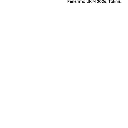
Penerima UKIM 2026, Takmir
Muda Menuju Nasional
Apresiasi DMI