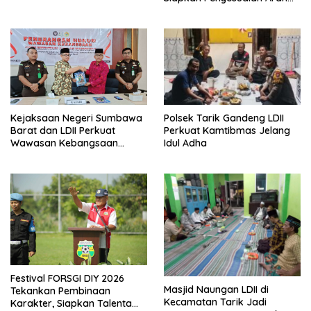
Kiblat
Polsek Tarik Gandeng LDII
Kejaksaan Negeri Sumbawa
Perkuat Kamtibmas Jelang
Barat dan LDII Perkuat
Idul Adha
Wawasan Kebangsaan
Melalui Penyuluhan Hukum
Empat Pilar Kebangsaan
Festival FORSGI DIY 2026
Masjid Naungan LDII di
Tekankan Pembinaan
Kecamatan Tarik Jadi
Karakter, Siapkan Talenta