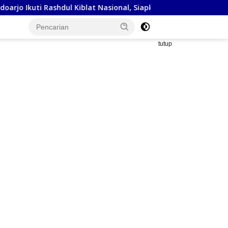
l Kiblat Nasional, Siapkan Penyesuaian Arah Kiblat
Keja
tutup