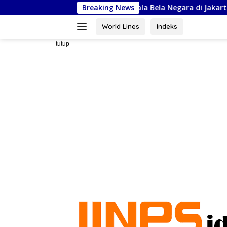
Langsung
p Ikuti Kejurnas Piala Bela Negara di Jakarta, Kadispora Sulsel B
Breaking News
ke
konten
World Lines
Indeks
tutup