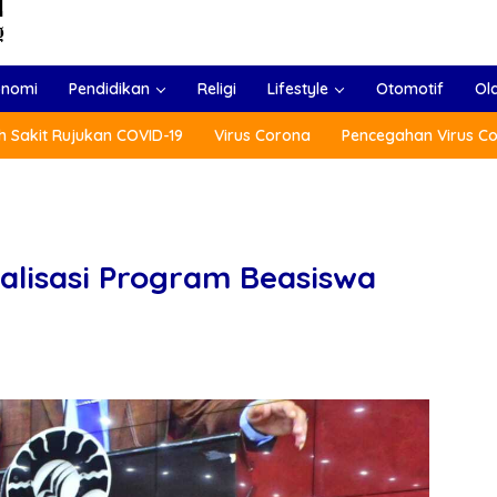
onomi
Pendidikan
Religi
Lifestyle
Otomotif
Ol
 Sakit Rujukan COVID-19
Virus Corona
Pencegahan Virus C
ialisasi Program Beasiswa