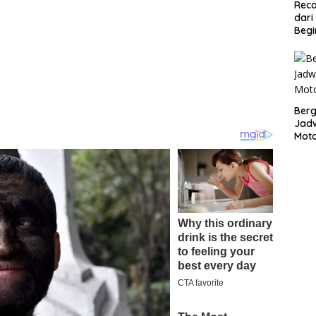
Reca
dari
Begi
Bergu
Jadw
Mot