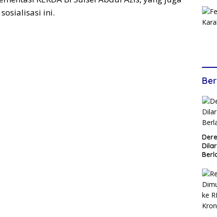
sialisasi ini.
Ber
Dere
Dilar
Berl