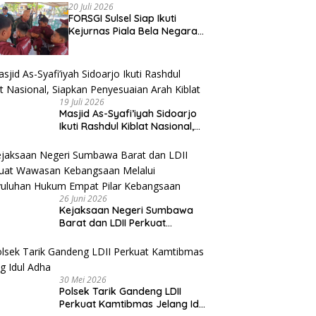
20 Juli 2026
FORSGI Sulsel Siap Ikuti
Kejurnas Piala Bela Negara
di Jakarta, Kadispora Sulsel
Beri Apresiasi
19 Juli 2026
Masjid As-Syafi’iyah Sidoarjo
Ikuti Rashdul Kiblat Nasional,
Siapkan Penyesuaian Arah
Kiblat
26 Juni 2026
Kejaksaan Negeri Sumbawa
Barat dan LDII Perkuat
Wawasan Kebangsaan Melalui
Penyuluhan Hukum Empat Pilar
Kebangsaan
30 Mei 2026
Polsek Tarik Gandeng LDII
Perkuat Kamtibmas Jelang Idul