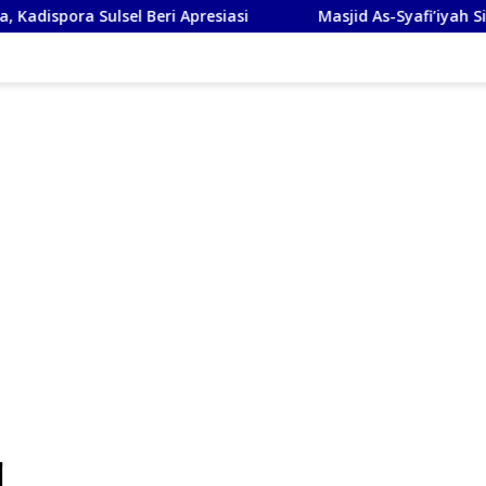
eri Apresiasi
Masjid As-Syafi’iyah Sidoarjo Ikuti Rashdu