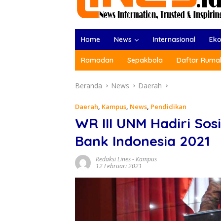
Home
News
Internasional
Ek
Ramadan
Sepakbola
Daftar Rumah
Beranda
News
Daerah
Daerah
,
Kampus
,
News
,
Pendidikan
WR III UNM Hadiri Sos
Bank Indonesia 2021
Redaksi Lines
-
Kampus
12 Februari 2021