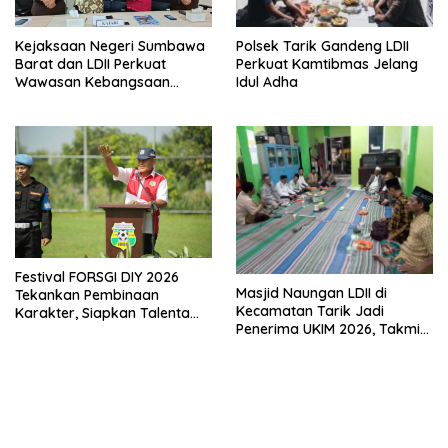
Polsek Tarik Gandeng LDII
Kejaksaan Negeri Sumbawa
Perkuat Kamtibmas Jelang
Barat dan LDII Perkuat
Idul Adha
Wawasan Kebangsaan
Melalui Penyuluhan Hukum
Empat Pilar Kebangsaan
Festival FORSGI DIY 2026
Masjid Naungan LDII di
Tekankan Pembinaan
Kecamatan Tarik Jadi
Karakter, Siapkan Talenta
Penerima UKIM 2026, Takmir
Muda Menuju Nasional
Apresiasi DMI