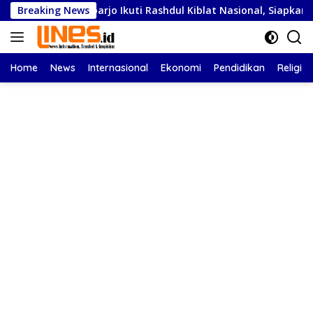
Langsung
doarjo Ikuti Rashdul Kiblat Nasional, Siapkan Penyesuaian Arah 
Breaking News
ke
konten
Home
News
Internasional
Ekonomi
Pendidikan
Religi