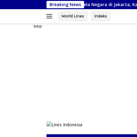
Langsung
iap Ikuti Kejurnas Piala Bela Negara di Jakarta, Kadispora Sulsel 
Breaking News
ke
konten
World Lines
Indeks
tutup