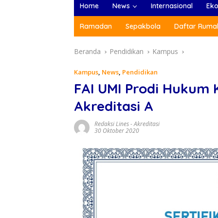
Home
News
Internasional
Ek
Ramadan
Sepakbola
Daftar Rumah
Beranda
Pendidikan
Kampus
Kampus
,
News
,
Pendidikan
FAI UMI Prodi Hukum 
Akreditasi A
Redaksi Lines
-
Akreditasi
30 Oktober 2020