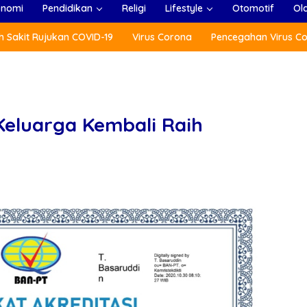
onomi
Pendidikan
Religi
Lifestyle
Otomotif
Ol
 Sakit Rujukan COVID-19
Virus Corona
Pencegahan Virus C
Keluarga Kembali Raih