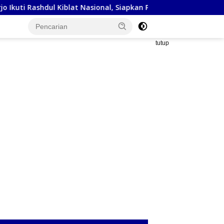
dul Kiblat Nasional, Siapkan Penyesuaian Arah Kiblat
Kej
tutup