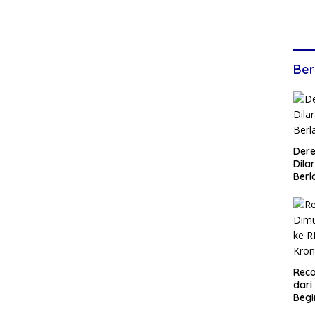
Ber
Dere
Dilar
Berl
Reca
dari
Begi