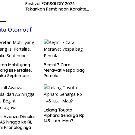
Festival FORSGI DIY 2026
Tekankan Pembinaan Karakter,
Siapkan Talenta Muda Menuju
Nasional
ita Otomotif
tan Mobil yang
Begini 7 Cara
ang Isi Pertalite,
Merawat Vespa bagi
aku September
Pemula
Lelang Toyota
Alphard Seharga Rp
ll Avanza Dimulai
145 Juta, Mau?
 AS hingga ke RI,
ni Kronologinya