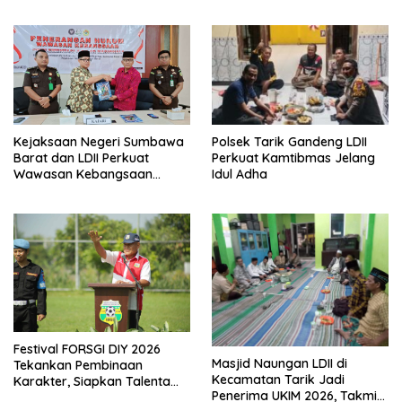
Kiblat
Polsek Tarik Gandeng LDII
Kejaksaan Negeri Sumbawa
Perkuat Kamtibmas Jelang
Barat dan LDII Perkuat
Idul Adha
Wawasan Kebangsaan
Melalui Penyuluhan Hukum
Empat Pilar Kebangsaan
Festival FORSGI DIY 2026
Masjid Naungan LDII di
Tekankan Pembinaan
Kecamatan Tarik Jadi
Karakter, Siapkan Talenta
Penerima UKIM 2026, Takmir
Muda Menuju Nasional