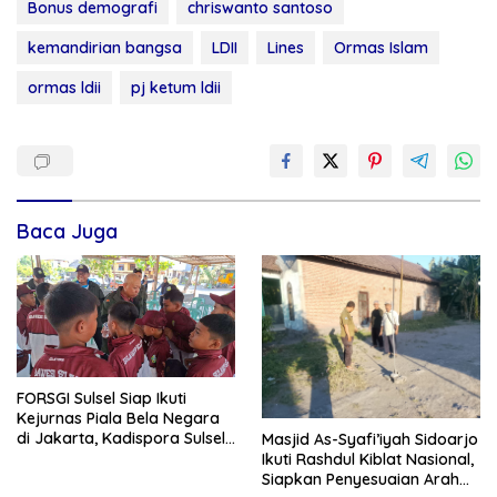
Bonus demografi
chriswanto santoso
kemandirian bangsa
LDII
Lines
Ormas Islam
ormas ldii
pj ketum ldii
Baca Juga
FORSGI Sulsel Siap Ikuti
Kejurnas Piala Bela Negara
di Jakarta, Kadispora Sulsel
Masjid As-Syafi’iyah Sidoarjo
Beri Apresiasi
Ikuti Rashdul Kiblat Nasional,
Siapkan Penyesuaian Arah