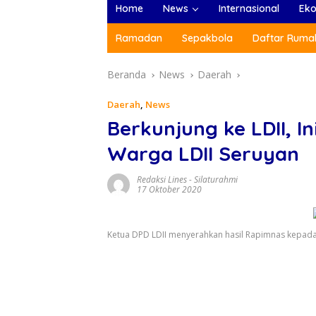
Home
News
Internasional
Ek
Ramadan
Sepakbola
Daftar Rumah
Beranda
News
Daerah
Daerah
,
News
Berkunjung ke LDII, I
Warga LDII Seruyan
Redaksi Lines
-
Silaturahmi
17 Oktober 2020
Ketua DPD LDII menyerahkan hasil Rapimnas kepada