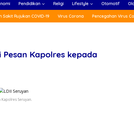
onomi
Pendidikan
Religi
Lifestyle
Otomotif
Ol
 Sakit Rujukan COVID-19
Virus Corona
Pencegahan Virus C
ni Pesan Kapolres kepada
 Kapolres Seruyan.