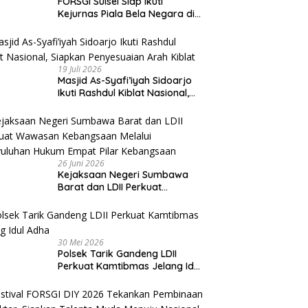
FORSGI Sulsel Siap Ikuti
Kejurnas Piala Bela Negara di
Jakarta, Kadispora Sulsel Beri
Apresiasi
19 Juli 2026
Masjid As-Syafi’iyah Sidoarjo
Ikuti Rashdul Kiblat Nasional,
Siapkan Penyesuaian Arah
Kiblat
26 Juni 2026
Kejaksaan Negeri Sumbawa
Barat dan LDII Perkuat
Wawasan Kebangsaan Melalui
Penyuluhan Hukum Empat Pilar
Kebangsaan
30 Mei 2026
Polsek Tarik Gandeng LDII
Perkuat Kamtibmas Jelang Idul
Adha