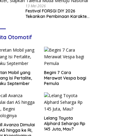
13 Mei 2026
Festival FORSGI DIY 2026
Tekankan Pembinaan Karakter,
Siapkan Talenta Muda Menuju
Nasional
ita Otomotif
tan Mobil yang
Begini 7 Cara
ang Isi Pertalite,
Merawat Vespa bagi
aku September
Pemula
Lelang Toyota
Alphard Seharga Rp
ll Avanza Dimulai
145 Juta, Mau?
 AS hingga ke RI,
ni Kronologinya