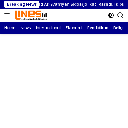
Langsung
id As-Syafi’iyah Sidoarjo Ikuti Rashdul Kiblat Nasional, Siapka
Breaking News
ke
konten
Home
News
Internasional
Ekonomi
Pendidikan
Religi