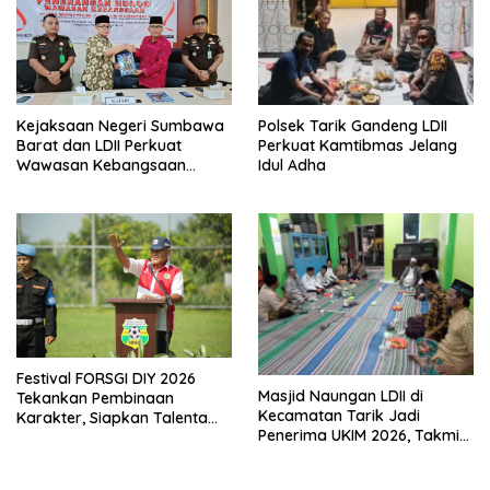
Polsek Tarik Gandeng LDII
Kejaksaan Negeri Sumbawa
Perkuat Kamtibmas Jelang
Barat dan LDII Perkuat
Idul Adha
Wawasan Kebangsaan
Melalui Penyuluhan Hukum
Empat Pilar Kebangsaan
Festival FORSGI DIY 2026
Masjid Naungan LDII di
Tekankan Pembinaan
Kecamatan Tarik Jadi
Karakter, Siapkan Talenta
Penerima UKIM 2026, Takmir
Muda Menuju Nasional
Apresiasi DMI