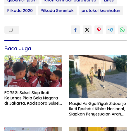
Pilkada 2020
Pilkada Serentak
protokol kesehatan
Baca Juga
FORSGI Sulsel Siap Ikuti
Kejurnas Piala Bela Negara
di Jakarta, Kadispora Sulsel
Masjid As-Syafi’iyah Sidoarjo
Beri Apresiasi
Ikuti Rashdul Kiblat Nasional,
Siapkan Penyesuaian Arah
Kiblat