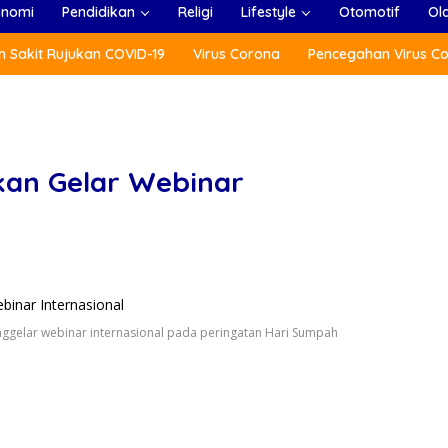
onomi
Pendidikan
Religi
Lifestyle
Otomotif
Ol
 Sakit Rujukan COVID-19
Virus Corona
Pencegahan Virus C
kan Gelar Webinar
ggelar webinar internasional pada peringatan Hari Sumpah