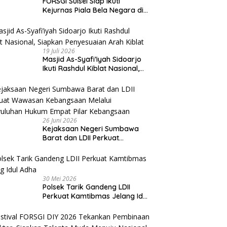
FORSGI Sulsel Siap Ikuti
Kejurnas Piala Bela Negara di
Jakarta, Kadispora Sulsel Beri
Apresiasi
19 Juli 2026
Masjid As-Syafi’iyah Sidoarjo
Ikuti Rashdul Kiblat Nasional,
Siapkan Penyesuaian Arah
Kiblat
26 Juni 2026
Kejaksaan Negeri Sumbawa
Barat dan LDII Perkuat
Wawasan Kebangsaan Melalui
Penyuluhan Hukum Empat Pilar
Kebangsaan
30 Mei 2026
Polsek Tarik Gandeng LDII
Perkuat Kamtibmas Jelang Idul
Adha