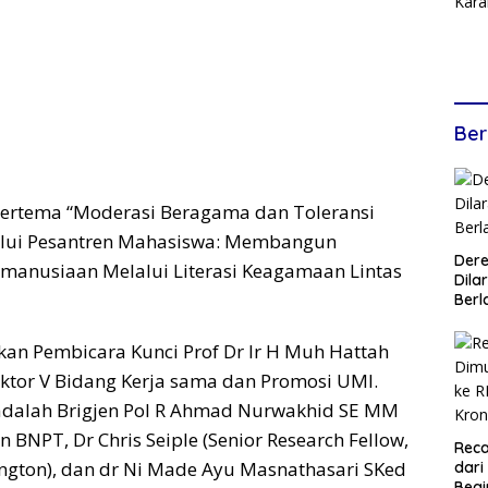
Ber
bertema “Moderasi Beragama dan Toleransi
lui Pesantren Mahasiswa: Membangun
Dere
manusiaan Melalui Literasi Keagamaan Lintas
Dilar
Berl
an Pembicara Kunci Prof Dr Ir H Muh Hattah
ektor V Bidang Kerja sama dan Promosi UMI.
adalah Brigjen Pol R Ahmad Nurwakhid SE MM
 BNPT, Dr Chris Seiple (Senior Research Fellow,
Reca
ington), dan dr Ni Made Ayu Masnathasari SKed
dari
Begi