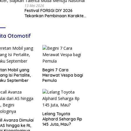
13 Mei 2026
Festival FORSGI DIY 2026
Tekankan Pembinaan Karakter,
Siapkan Talenta Muda Menuju
Nasional
ita Otomotif
tan Mobil yang
Begini 7 Cara
ang Isi Pertalite,
Merawat Vespa bagi
aku September
Pemula
Lelang Toyota
Alphard Seharga Rp
ll Avanza Dimulai
145 Juta, Mau?
 AS hingga ke RI,
ni Kronologinya