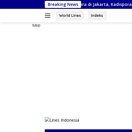
Langsung
Kejurnas Piala Bela Negara di Jakarta, Kadispora Sulsel Beri Apres
Breaking News
ke
konten
World Lines
Indeks
tutup