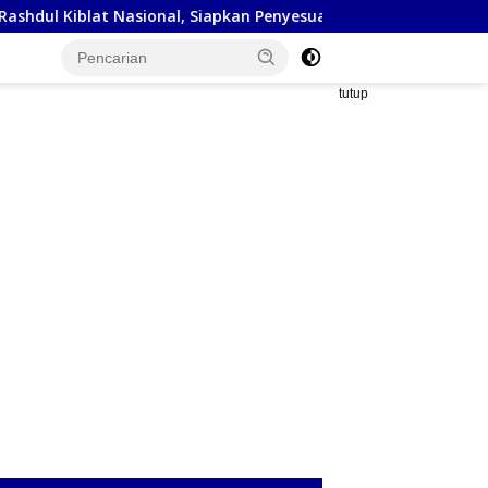
 Nasional, Siapkan Penyesuaian Arah Kiblat
Kejaksaan Ne
tutup