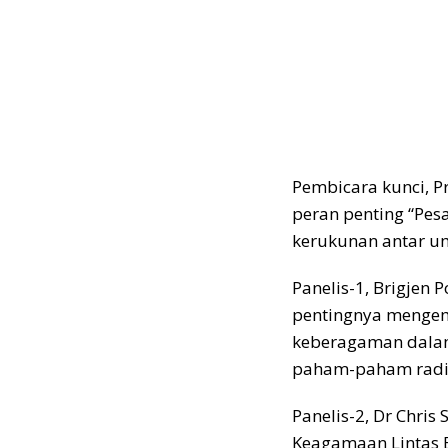
Pembicara kunci, P
peran penting “Pe
kerukunan antar u
Panelis-1, Brigje
pentingnya mengem
keberagaman dalam
paham-paham radi
Panelis-2, Dr Chris
Keagamaan Lintas B