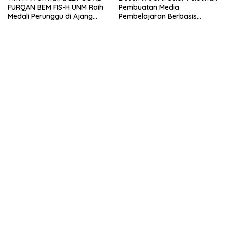
FURQAN BEM FIS-H UNM Raih
Pembuatan Media
Medali Perunggu di Ajang
Pembelajaran Berbasis
Bergengsi Abdidaya
Powerpoint Interaktif di
Ormawa 2023
Pondok Tahfidz Ahlul Jannah