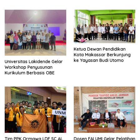
Sosial – EF EFEKTA English
for Adults
for Adults
Ketua Dewan Pendidikan
Kota Makassar Berkunjung
ke Yayasan Budi Utomo
Universitas Lakidende Gelar
Workshop Penyusunan
Kurikulum Berbasis OBE
Tim PPK Ormawa LDF SC AL
Dosen FAI UMI Gelar Pelatihan