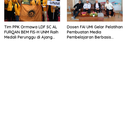
Tim PPK Ormawa LDF SC AL
Dosen FAI UMI Gelar Pelatihan
FURQAN BEM FIS-H UNM Raih
Pembuatan Media
Medali Perunggu di Ajang
Pembelajaran Berbasis
Bergengsi Abdidaya
Powerpoint Interaktif di
Ormawa 2023
Pondok Tahfidz Ahlul Jannah