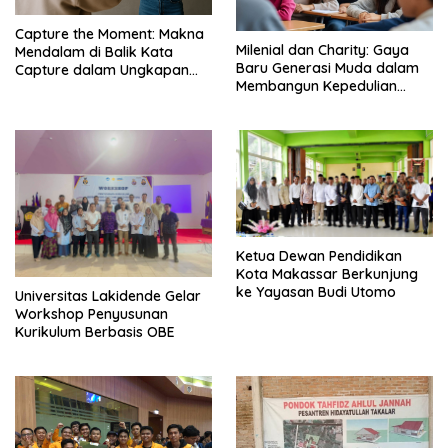
Capture the Moment: Makna
Milenial dan Charity: Gaya
Mendalam di Balik Kata
Baru Generasi Muda dalam
Capture dalam Ungkapan
Membangun Kepedulian
Populer – EF EFEKTA English
Sosial – EF EFEKTA English
for Adults
for Adults
Ketua Dewan Pendidikan
Kota Makassar Berkunjung
ke Yayasan Budi Utomo
Universitas Lakidende Gelar
Workshop Penyusunan
Kurikulum Berbasis OBE