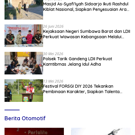
Masjid As-Syafi’iyah Sidoarjo Ikuti Rashdul
Kiblat Nasional, Siapkan Penyesuaian Arah
Kiblat
26 Juni 2026
Kejaksaan Negeri Sumbawa Barat dan LDII
Perkuat Wawasan Kebangsaan Melalui
Penyuluhan Hukum Empat Pilar
Kebangsaan
30 Mei 2026
Polsek Tarik Gandeng LDII Perkuat
Kamtibmas Jelang Idul Adha
13 Mei 2026
Festival FORSGI DIY 2026 Tekankan
Pembinaan Karakter, Siapkan Talenta
Muda Menuju Nasional
Berita Otomotif