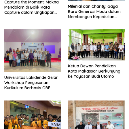
Capture the Moment: Makna
Milenial dan Charity: Gaya
Mendalam di Balik Kata
Baru Generasi Muda dalam
Capture dalam Ungkapan
Membangun Kepedulian
Populer – EF EFEKTA English
Sosial – EF EFEKTA English
for Adults
for Adults
Ketua Dewan Pendidikan
Kota Makassar Berkunjung
ke Yayasan Budi Utomo
Universitas Lakidende Gelar
Workshop Penyusunan
Kurikulum Berbasis OBE