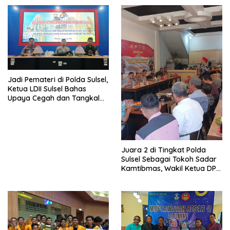
Jadi Pemateri di Polda Sulsel,
Ketua LDII Sulsel Bahas
Upaya Cegah dan Tangkal
Bullying
Juara 2 di Tingkat Polda
Sulsel Sebagai Tokoh Sadar
Kamtibmas, Wakil Ketua DPD
LDII Kota Makassar di Minta
Beri Saran dan Masukan di
Acara Jumat Curhat Polda
Sulsel