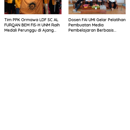
Tim PPK Ormawa LDF SC AL
Dosen FAI UMI Gelar Pelatihan
FURQAN BEM FIS-H UNM Raih
Pembuatan Media
Medali Perunggu di Ajang
Pembelajaran Berbasis
Bergengsi Abdidaya
Powerpoint Interaktif di
Ormawa 2023
Pondok Tahfidz Ahlul Jannah