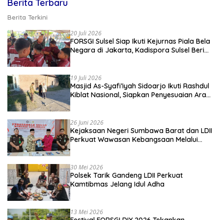
Berita Terbaru
Berita Terkini
20 Juli 2026
FORSGI Sulsel Siap Ikuti Kejurnas Piala Bela
Negara di Jakarta, Kadispora Sulsel Beri
Apresiasi
19 Juli 2026
Masjid As-Syafi’iyah Sidoarjo Ikuti Rashdul
Kiblat Nasional, Siapkan Penyesuaian Arah
Kiblat
26 Juni 2026
Kejaksaan Negeri Sumbawa Barat dan LDII
Perkuat Wawasan Kebangsaan Melalui
Penyuluhan Hukum Empat Pilar
Kebangsaan
30 Mei 2026
Polsek Tarik Gandeng LDII Perkuat
Kamtibmas Jelang Idul Adha
13 Mei 2026
Festival FORSGI DIY 2026 Tekankan