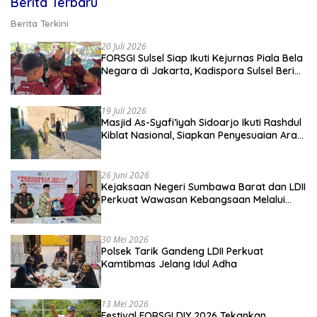
Berita Terbaru
Berita Terkini
20 Juli 2026
FORSGI Sulsel Siap Ikuti Kejurnas Piala Bela
Negara di Jakarta, Kadispora Sulsel Beri
Apresiasi
19 Juli 2026
Masjid As-Syafi’iyah Sidoarjo Ikuti Rashdul
Kiblat Nasional, Siapkan Penyesuaian Arah
Kiblat
26 Juni 2026
Kejaksaan Negeri Sumbawa Barat dan LDII
Perkuat Wawasan Kebangsaan Melalui
Penyuluhan Hukum Empat Pilar
Kebangsaan
30 Mei 2026
Polsek Tarik Gandeng LDII Perkuat
Kamtibmas Jelang Idul Adha
13 Mei 2026
Festival FORSGI DIY 2026 Tekankan