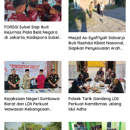
FORSGI Sulsel Siap Ikuti
Kejurnas Piala Bela Negara
di Jakarta, Kadispora Sulsel
Masjid As-Syafi’iyah Sidoarjo
Beri Apresiasi
Ikuti Rashdul Kiblat Nasional,
Siapkan Penyesuaian Arah
Kiblat
Polsek Tarik Gandeng LDII
Kejaksaan Negeri Sumbawa
Perkuat Kamtibmas Jelang
Barat dan LDII Perkuat
Idul Adha
Wawasan Kebangsaan
Melalui Penyuluhan Hukum
Empat Pilar Kebangsaan