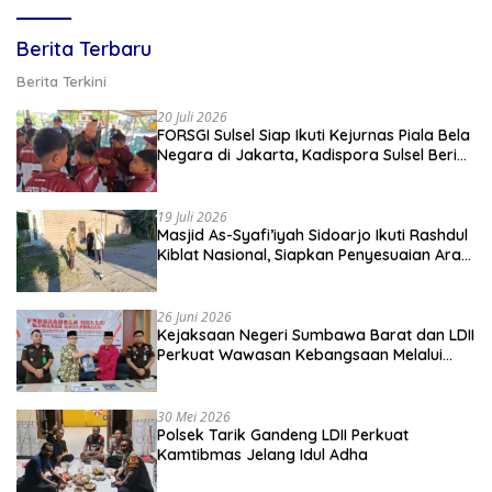
Berita Terbaru
Berita Terkini
20 Juli 2026
FORSGI Sulsel Siap Ikuti Kejurnas Piala Bela
Negara di Jakarta, Kadispora Sulsel Beri
Apresiasi
19 Juli 2026
Masjid As-Syafi’iyah Sidoarjo Ikuti Rashdul
Kiblat Nasional, Siapkan Penyesuaian Arah
Kiblat
26 Juni 2026
Kejaksaan Negeri Sumbawa Barat dan LDII
Perkuat Wawasan Kebangsaan Melalui
Penyuluhan Hukum Empat Pilar
Kebangsaan
30 Mei 2026
Polsek Tarik Gandeng LDII Perkuat
Kamtibmas Jelang Idul Adha