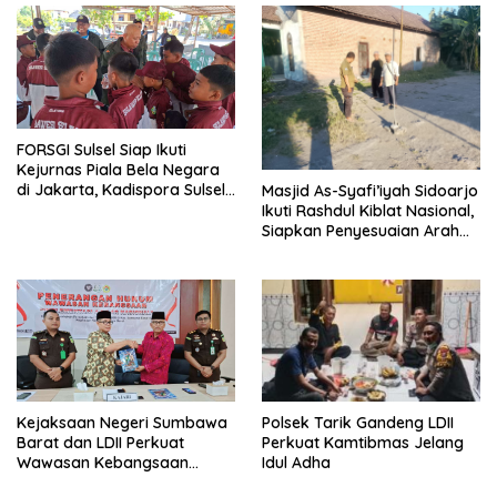
FORSGI Sulsel Siap Ikuti
Kejurnas Piala Bela Negara
di Jakarta, Kadispora Sulsel
Masjid As-Syafi’iyah Sidoarjo
Beri Apresiasi
Ikuti Rashdul Kiblat Nasional,
Siapkan Penyesuaian Arah
Kiblat
Polsek Tarik Gandeng LDII
Kejaksaan Negeri Sumbawa
Perkuat Kamtibmas Jelang
Barat dan LDII Perkuat
Idul Adha
Wawasan Kebangsaan
Melalui Penyuluhan Hukum