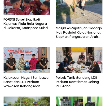
FORSGI Sulsel Siap Ikuti
Kejurnas Piala Bela Negara
di Jakarta, Kadispora Sulsel
Masjid As-Syafi’iyah Sidoarjo
Beri Apresiasi
Ikuti Rashdul Kiblat Nasional,
Siapkan Penyesuaian Arah
Kiblat
Polsek Tarik Gandeng LDII
Kejaksaan Negeri Sumbawa
Perkuat Kamtibmas Jelang
Barat dan LDII Perkuat
Idul Adha
Wawasan Kebangsaan
Melalui Penyuluhan Hukum
Empat Pilar Kebangsaan