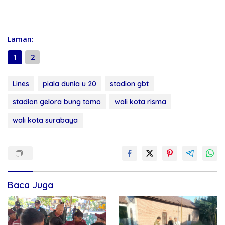
Laman:
1
2
Lines
piala dunia u 20
stadion gbt
stadion gelora bung tomo
wali kota risma
wali kota surabaya
Baca Juga