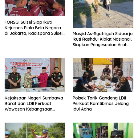
FORSGI Sulsel Siap Ikuti
Kejurnas Piala Bela Negara
di Jakarta, Kadispora Sulsel
Masjid As-Syafi’iyah Sidoarjo
Beri Apresiasi
Ikuti Rashdul Kiblat Nasional,
Siapkan Penyesuaian Arah
Kiblat
Polsek Tarik Gandeng LDII
Kejaksaan Negeri Sumbawa
Perkuat Kamtibmas Jelang
Barat dan LDII Perkuat
Idul Adha
Wawasan Kebangsaan
Melalui Penyuluhan Hukum
Empat Pilar Kebangsaan