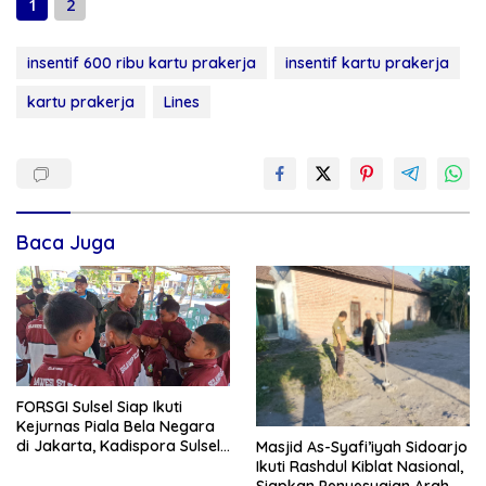
1
2
insentif 600 ribu kartu prakerja
insentif kartu prakerja
kartu prakerja
Lines
Baca Juga
FORSGI Sulsel Siap Ikuti
Kejurnas Piala Bela Negara
di Jakarta, Kadispora Sulsel
Masjid As-Syafi’iyah Sidoarjo
Beri Apresiasi
Ikuti Rashdul Kiblat Nasional,
Siapkan Penyesuaian Arah