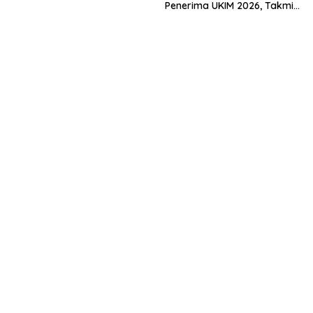
Penerima UKIM 2026, Takmir
Muda Menuju Nasional
Apresiasi DMI