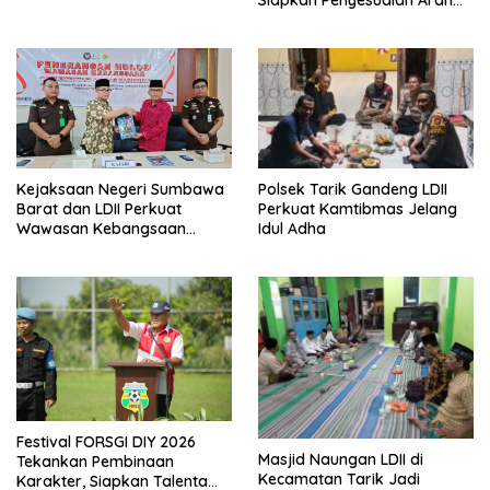
Kiblat
Polsek Tarik Gandeng LDII
Kejaksaan Negeri Sumbawa
Perkuat Kamtibmas Jelang
Barat dan LDII Perkuat
Idul Adha
Wawasan Kebangsaan
Melalui Penyuluhan Hukum
Empat Pilar Kebangsaan
Festival FORSGI DIY 2026
Masjid Naungan LDII di
Tekankan Pembinaan
Kecamatan Tarik Jadi
Karakter, Siapkan Talenta