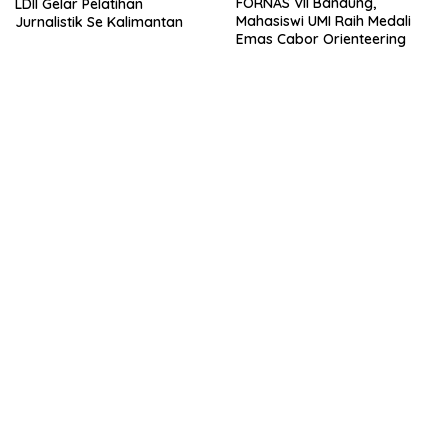
FORNAS VII Bandung,
LDII Gelar Pelatihan
Mahasiswi UMI Raih Medali
Jurnalistik Se Kalimantan
Emas Cabor Orienteering