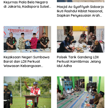
Kejurnas Piala Bela Negara
di Jakarta, Kadispora Sulsel
Masjid As-Syafi’iyah Sidoarjo
Beri Apresiasi
Ikuti Rashdul Kiblat Nasional,
Siapkan Penyesuaian Arah
Kiblat
Polsek Tarik Gandeng LDII
Kejaksaan Negeri Sumbawa
Perkuat Kamtibmas Jelang
Barat dan LDII Perkuat
Idul Adha
Wawasan Kebangsaan
Melalui Penyuluhan Hukum
Empat Pilar Kebangsaan