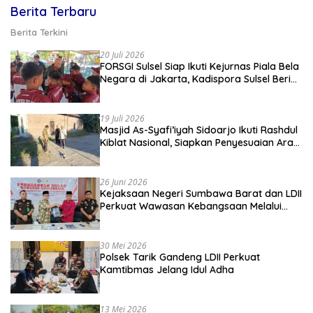
Berita Terbaru
Berita Terkini
20 Juli 2026
FORSGI Sulsel Siap Ikuti Kejurnas Piala Bela
Negara di Jakarta, Kadispora Sulsel Beri
Apresiasi
19 Juli 2026
Masjid As-Syafi’iyah Sidoarjo Ikuti Rashdul
Kiblat Nasional, Siapkan Penyesuaian Arah
Kiblat
26 Juni 2026
Kejaksaan Negeri Sumbawa Barat dan LDII
Perkuat Wawasan Kebangsaan Melalui
Penyuluhan Hukum Empat Pilar
Kebangsaan
30 Mei 2026
Polsek Tarik Gandeng LDII Perkuat
Kamtibmas Jelang Idul Adha
13 Mei 2026