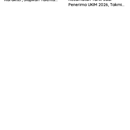
Penerima UKIM 2026, Takmir
Muda Menuju Nasional
Apresiasi DMI