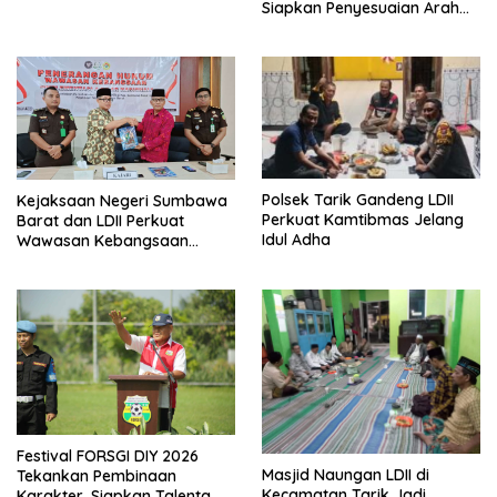
Siapkan Penyesuaian Arah
Kiblat
Polsek Tarik Gandeng LDII
Kejaksaan Negeri Sumbawa
Perkuat Kamtibmas Jelang
Barat dan LDII Perkuat
Idul Adha
Wawasan Kebangsaan
Melalui Penyuluhan Hukum
Empat Pilar Kebangsaan
Festival FORSGI DIY 2026
Masjid Naungan LDII di
Tekankan Pembinaan
Kecamatan Tarik Jadi
Karakter, Siapkan Talenta