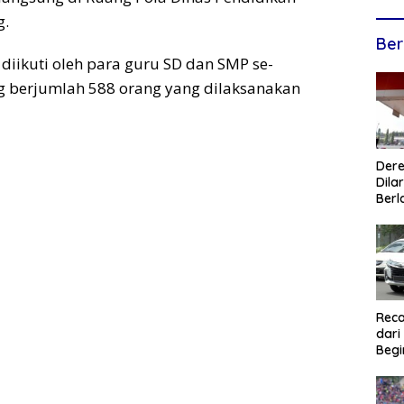
g.
Ber
 diikuti oleh para guru SD dan SMP se-
 berjumlah 588 orang yang dilaksanakan
Dere
Dilar
Berl
Reca
dari
Begi