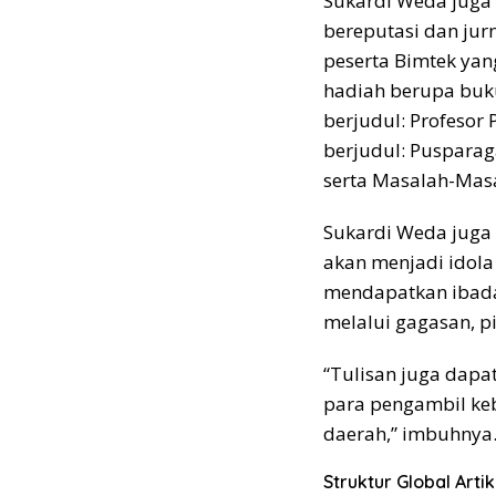
Sukardi Weda juga 
bereputasi dan jurn
peserta Bimtek yan
hadiah berupa buku
berjudul: Profesor
berjudul: Pusparag
serta Masalah-Mas
Sukardi Weda juga
akan menjadi idola 
mendapatkan ibada
melalui gagasan, pi
“Tulisan juga dapa
para pengambil keb
daerah,” imbuhnya
Struktur Global Artik