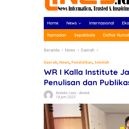
Home
News
Internasional
Ek
Ramadan
Sepakbola
Daftar Rumah
Beranda
News
Daerah
Daerah
,
News
,
Pendidikan
,
Sekolah
WR I Kalla Institute
Penulisan dan Publikas
Redaksi Lines
-
Bimtek
14 Juni 2023