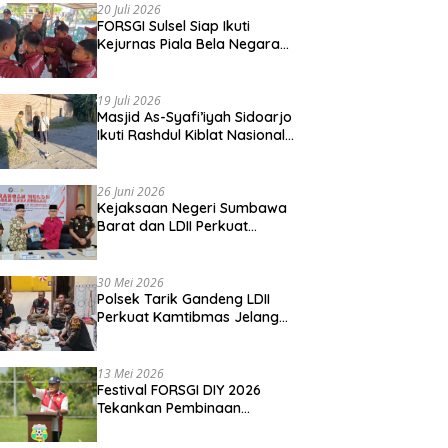
20 Juli 2026
FORSGI Sulsel Siap Ikuti
Kejurnas Piala Bela Negara
di Jakarta, Kadispora Sulsel
Beri Apresiasi
19 Juli 2026
Masjid As-Syafi’iyah Sidoarjo
Ikuti Rashdul Kiblat Nasional,
Siapkan Penyesuaian Arah
Kiblat
26 Juni 2026
Kejaksaan Negeri Sumbawa
Barat dan LDII Perkuat
Wawasan Kebangsaan
Melalui Penyuluhan Hukum
Empat Pilar Kebangsaan
30 Mei 2026
Polsek Tarik Gandeng LDII
Perkuat Kamtibmas Jelang
Idul Adha
13 Mei 2026
Festival FORSGI DIY 2026
Tekankan Pembinaan
Karakter, Siapkan Talenta
Muda Menuju Nasional