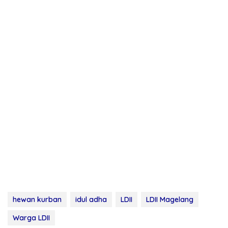
hewan kurban
idul adha
LDII
LDII Magelang
Warga LDII