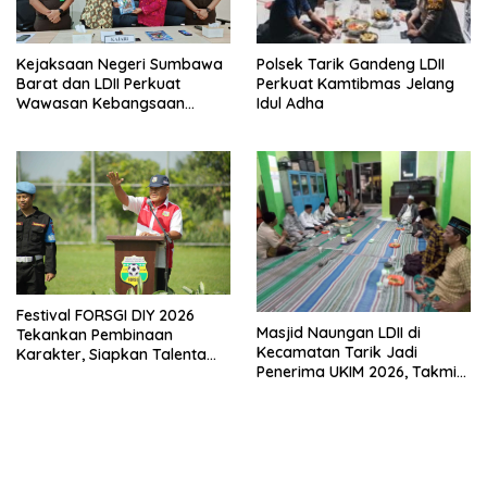
Polsek Tarik Gandeng LDII
Kejaksaan Negeri Sumbawa
Perkuat Kamtibmas Jelang
Barat dan LDII Perkuat
Idul Adha
Wawasan Kebangsaan
Melalui Penyuluhan Hukum
Empat Pilar Kebangsaan
Festival FORSGI DIY 2026
Masjid Naungan LDII di
Tekankan Pembinaan
Kecamatan Tarik Jadi
Karakter, Siapkan Talenta
Penerima UKIM 2026, Takmir
Muda Menuju Nasional
Apresiasi DMI