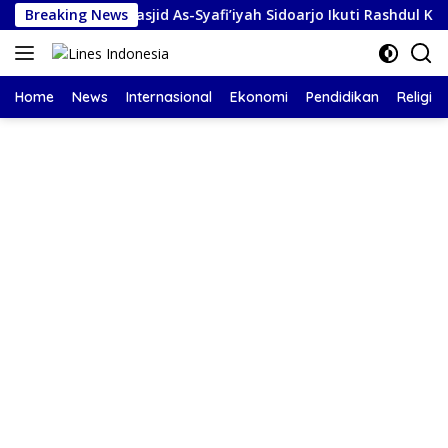
Langsung
Breaking News
Masjid As-Syafi’iyah Sidoarjo Ikuti Rashdul Kiblat Nasiona
ke
konten
Home
News
Internasional
Ekonomi
Pendidikan
Religi