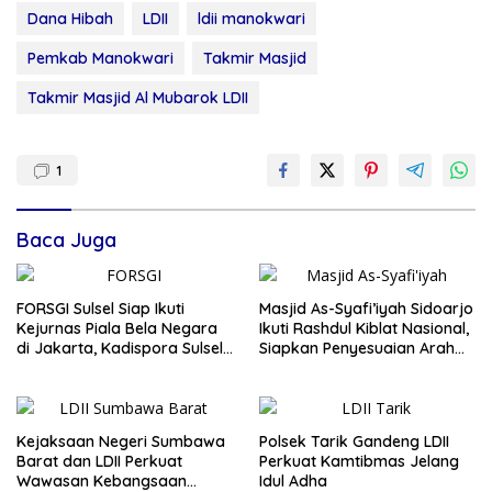
Dana Hibah
LDII
ldii manokwari
Pemkab Manokwari
Takmir Masjid
Takmir Masjid Al Mubarok LDII
1
Baca Juga
FORSGI Sulsel Siap Ikuti
Masjid As-Syafi’iyah Sidoarjo
Kejurnas Piala Bela Negara
Ikuti Rashdul Kiblat Nasional,
di Jakarta, Kadispora Sulsel
Siapkan Penyesuaian Arah
Beri Apresiasi
Kiblat
Kejaksaan Negeri Sumbawa
Polsek Tarik Gandeng LDII
Barat dan LDII Perkuat
Perkuat Kamtibmas Jelang
Wawasan Kebangsaan
Idul Adha