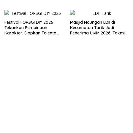
Melalui Penyuluhan Hukum
Empat Pilar Kebangsaan
Festival FORSGI DIY 2026
Masjid Naungan LDII di
Tekankan Pembinaan
Kecamatan Tarik Jadi
Karakter, Siapkan Talenta
Penerima UKIM 2026, Takmir
Muda Menuju Nasional
Apresiasi DMI