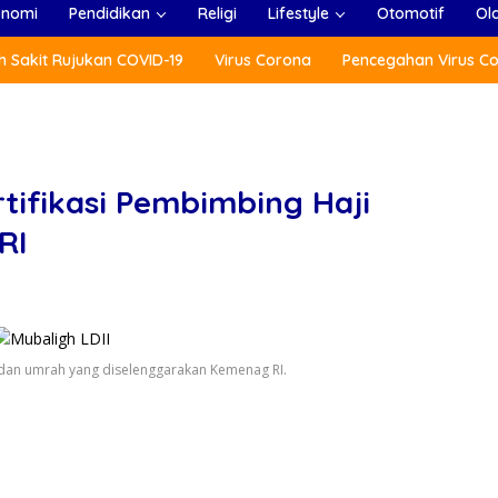
onomi
Pendidikan
Religi
Lifestyle
Otomotif
Ol
 Sakit Rujukan COVID-19
Virus Corona
Pencegahan Virus C
rtifikasi Pembimbing Haji
RI
i dan umrah yang diselenggarakan Kemenag RI.