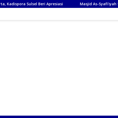
sel Beri Apresiasi
Masjid As-Syafi’iyah Sidoarjo Ikuti R