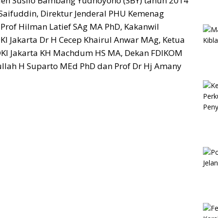
den Susilo Bambang Yudhoyono (SBY) tahun 2014
aifuddin, Direktur Jenderal PHU Kemenag
 Prof Hilman Latief SAg MA PhD, Kakanwil
KI Jakarta Dr H Cecep Khairul Anwar MAg, Ketua
 DKI Jakarta KH Machdum HS MA, Dekan FDIKOM
ullah H Suparto MEd PhD dan Prof Dr Hj Amany