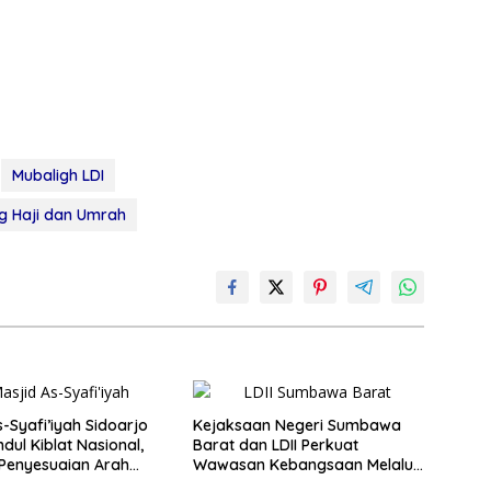
Mubaligh LDI
ng Haji dan Umrah
s-Syafi’iyah Sidoarjo
Kejaksaan Negeri Sumbawa
hdul Kiblat Nasional,
Barat dan LDII Perkuat
Penyesuaian Arah
Wawasan Kebangsaan Melalui
Penyuluhan Hukum Empat Pilar