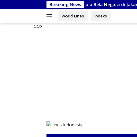
Langsung
l Siap Ikuti Kejurnas Piala Bela Negara di Jakarta, Kadispora Sul
Breaking News
ke
konten
World Lines
Indeks
tutup