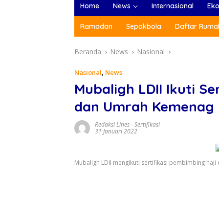
Home
News
Internasional
Ek
Ramadan
Sepakbola
Daftar Rumah
Beranda
News
Nasional
Nasional
,
News
Mubaligh LDII Ikuti Se
dan Umrah Kemenag 
Redaksi Lines
-
Sertifikasi
31 Januari 2022
Mubaligh LDII mengikuti sertifikasi pembimbing haj