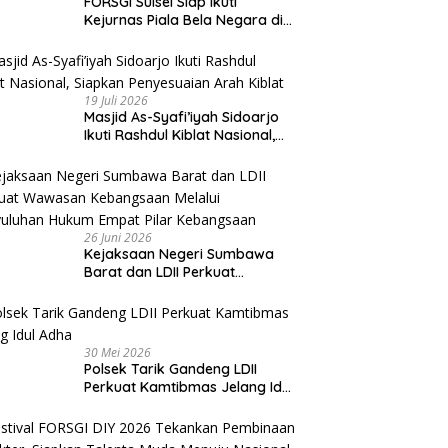
FORSGI Sulsel Siap Ikuti
Kejurnas Piala Bela Negara di
Jakarta, Kadispora Sulsel Beri
Apresiasi
19 Juli 2026
Masjid As-Syafi’iyah Sidoarjo
Ikuti Rashdul Kiblat Nasional,
Siapkan Penyesuaian Arah
Kiblat
26 Juni 2026
Kejaksaan Negeri Sumbawa
Barat dan LDII Perkuat
Wawasan Kebangsaan Melalui
Penyuluhan Hukum Empat Pilar
Kebangsaan
30 Mei 2026
Polsek Tarik Gandeng LDII
Perkuat Kamtibmas Jelang Idul
Adha