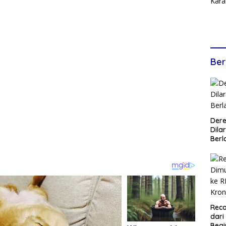
Ber
Dere
Dilar
Berl
Reca
dari
Begi