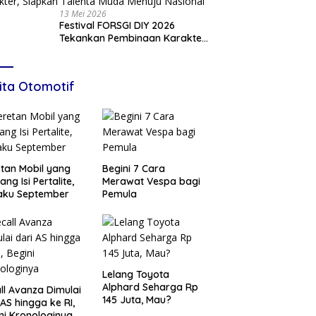
13 Mei 2026
Festival FORSGI DIY 2026
Tekankan Pembinaan Karakter,
Siapkan Talenta Muda Menuju
Nasional
ita Otomotif
tan Mobil yang
Begini 7 Cara
ang Isi Pertalite,
Merawat Vespa bagi
aku September
Pemula
Lelang Toyota
Alphard Seharga Rp
ll Avanza Dimulai
145 Juta, Mau?
 AS hingga ke RI,
ni Kronologinya