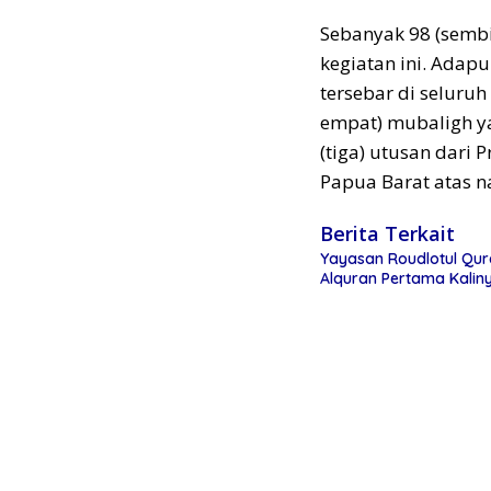
Sebanyak 98 (sembi
kegiatan ini. Adap
tersebar di seluruh
empat) mubaligh yan
(tiga) utusan dari 
Papua Barat atas n
Berita Terkait
Yayasan Roudlotul Qura
Alquran Pertama Kalin