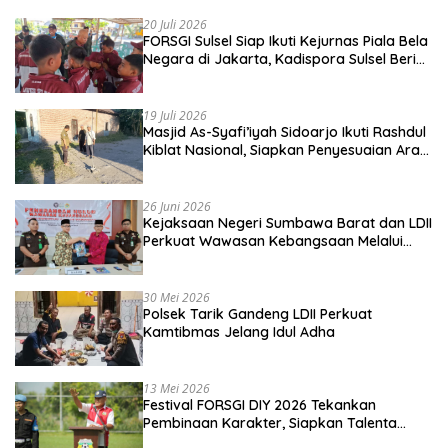
20 Juli 2026
FORSGI Sulsel Siap Ikuti Kejurnas Piala Bela
Negara di Jakarta, Kadispora Sulsel Beri
Apresiasi
19 Juli 2026
Masjid As-Syafi’iyah Sidoarjo Ikuti Rashdul
Kiblat Nasional, Siapkan Penyesuaian Arah
Kiblat
26 Juni 2026
Kejaksaan Negeri Sumbawa Barat dan LDII
Perkuat Wawasan Kebangsaan Melalui
Penyuluhan Hukum Empat Pilar
Kebangsaan
30 Mei 2026
Polsek Tarik Gandeng LDII Perkuat
Kamtibmas Jelang Idul Adha
13 Mei 2026
Festival FORSGI DIY 2026 Tekankan
Pembinaan Karakter, Siapkan Talenta
Muda Menuju Nasional