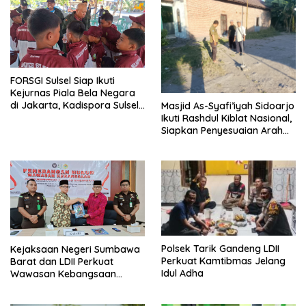
FORSGI Sulsel Siap Ikuti
Kejurnas Piala Bela Negara
di Jakarta, Kadispora Sulsel
Masjid As-Syafi’iyah Sidoarjo
Beri Apresiasi
Ikuti Rashdul Kiblat Nasional,
Siapkan Penyesuaian Arah
Kiblat
Polsek Tarik Gandeng LDII
Kejaksaan Negeri Sumbawa
Perkuat Kamtibmas Jelang
Barat dan LDII Perkuat
Idul Adha
Wawasan Kebangsaan
Melalui Penyuluhan Hukum
Empat Pilar Kebangsaan