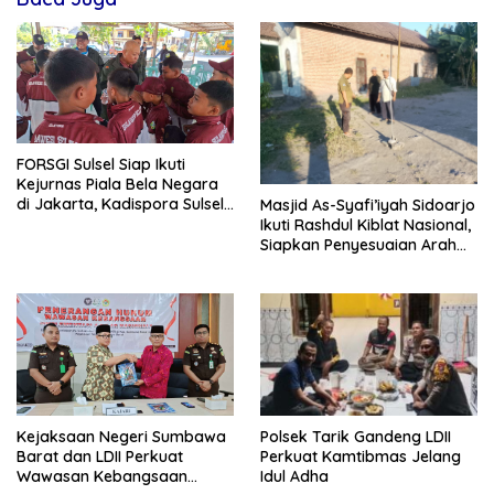
FORSGI Sulsel Siap Ikuti
Kejurnas Piala Bela Negara
di Jakarta, Kadispora Sulsel
Masjid As-Syafi’iyah Sidoarjo
Beri Apresiasi
Ikuti Rashdul Kiblat Nasional,
Siapkan Penyesuaian Arah
Kiblat
Polsek Tarik Gandeng LDII
Kejaksaan Negeri Sumbawa
Perkuat Kamtibmas Jelang
Barat dan LDII Perkuat
Idul Adha
Wawasan Kebangsaan