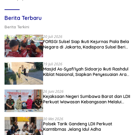
Berita Terbaru
Berita Terkini
20 Juli 2026
FORSGI Sulsel Siap Ikuti Kejurnas Piala Bela
Negara di Jakarta, Kadispora Sulsel Beri
Apresiasi
19 Juli 2026
Masjid As-Syafi’iyah Sidoarjo Ikuti Rashdul
Kiblat Nasional, Siapkan Penyesuaian Arah
Kiblat
26 Juni 2026
Kejaksaan Negeri Sumbawa Barat dan LDII
Perkuat Wawasan Kebangsaan Melalui
Penyuluhan Hukum Empat Pilar
Kebangsaan
30 Mei 2026
Polsek Tarik Gandeng LDII Perkuat
Kamtibmas Jelang Idul Adha