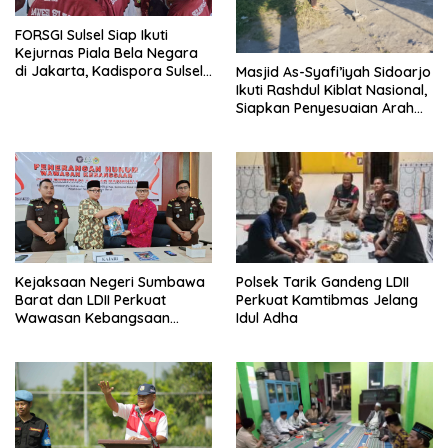
FORSGI Sulsel Siap Ikuti
Kejurnas Piala Bela Negara
di Jakarta, Kadispora Sulsel
Masjid As-Syafi’iyah Sidoarjo
Beri Apresiasi
Ikuti Rashdul Kiblat Nasional,
Siapkan Penyesuaian Arah
Kiblat
Polsek Tarik Gandeng LDII
Kejaksaan Negeri Sumbawa
Perkuat Kamtibmas Jelang
Barat dan LDII Perkuat
Idul Adha
Wawasan Kebangsaan
Melalui Penyuluhan Hukum
Empat Pilar Kebangsaan