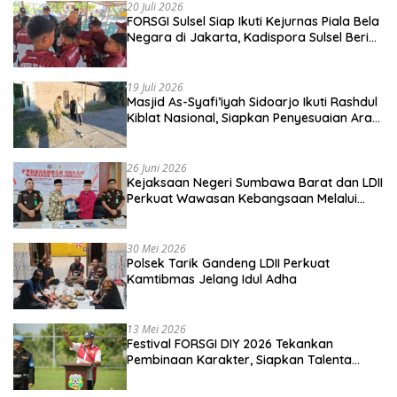
20 Juli 2026
FORSGI Sulsel Siap Ikuti Kejurnas Piala Bela
Negara di Jakarta, Kadispora Sulsel Beri
Apresiasi
19 Juli 2026
Masjid As-Syafi’iyah Sidoarjo Ikuti Rashdul
Kiblat Nasional, Siapkan Penyesuaian Arah
Kiblat
26 Juni 2026
Kejaksaan Negeri Sumbawa Barat dan LDII
Perkuat Wawasan Kebangsaan Melalui
Penyuluhan Hukum Empat Pilar
Kebangsaan
30 Mei 2026
Polsek Tarik Gandeng LDII Perkuat
Kamtibmas Jelang Idul Adha
13 Mei 2026
Festival FORSGI DIY 2026 Tekankan
Pembinaan Karakter, Siapkan Talenta
Muda Menuju Nasional