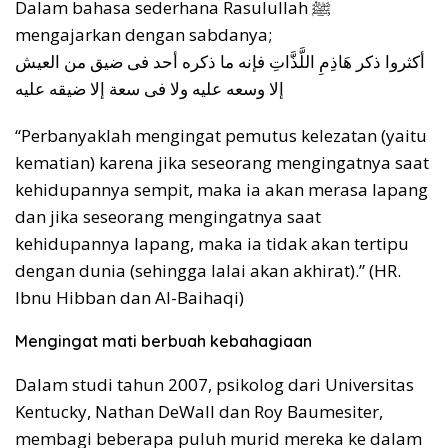
Dalam bahasa sederhana Rasulullah ﷺ
mengajarkan dengan sabdanya;
أكثروا ذكر هَاذِمِ اللَّذَّاتِ فإنه ما ذكره أحد فى ضيق من العيش
إلا وسعه عليه ولا فى سعة إلا ضيقه عليه
“Perbanyaklah mengingat pemutus kelezatan (yaitu
kematian) karena jika seseorang mengingatnya saat
kehidupannya sempit, maka ia akan merasa lapang
dan jika seseorang mengingatnya saat
kehidupannya lapang, maka ia tidak akan tertipu
dengan dunia (sehingga lalai akan akhirat).” (HR.
Ibnu Hibban dan Al-Baihaqi)
Mengingat mati berbuah kebahagiaan
Dalam studi tahun 2007, psikolog dari Universitas
Kentucky, Nathan DeWall dan Roy Baumesiter,
membagi beberapa puluh murid mereka ke dalam