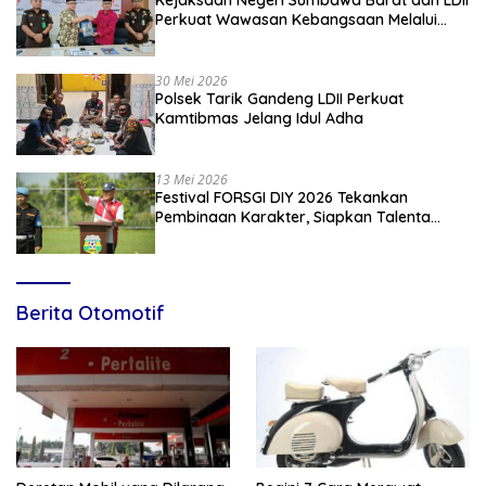
Kejaksaan Negeri Sumbawa Barat dan LDII
Perkuat Wawasan Kebangsaan Melalui
Penyuluhan Hukum Empat Pilar
Kebangsaan
30 Mei 2026
Polsek Tarik Gandeng LDII Perkuat
Kamtibmas Jelang Idul Adha
13 Mei 2026
Festival FORSGI DIY 2026 Tekankan
Pembinaan Karakter, Siapkan Talenta
Muda Menuju Nasional
Berita Otomotif