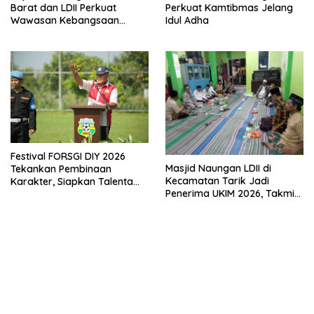
Perkuat Kamtibmas Jelang
Barat dan LDII Perkuat
Idul Adha
Wawasan Kebangsaan
Melalui Penyuluhan Hukum
Empat Pilar Kebangsaan
Festival FORSGI DIY 2026
Masjid Naungan LDII di
Tekankan Pembinaan
Kecamatan Tarik Jadi
Karakter, Siapkan Talenta
Penerima UKIM 2026, Takmir
Muda Menuju Nasional
Apresiasi DMI