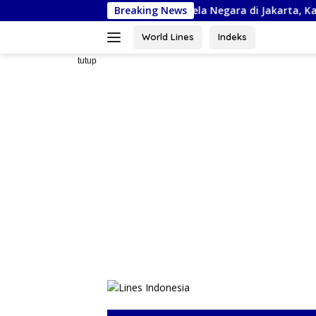
Langsung
kuti Kejurnas Piala Bela Negara di Jakarta, Kadispora Sulsel Beri 
Breaking News
ke
konten
World Lines
Indeks
tutup