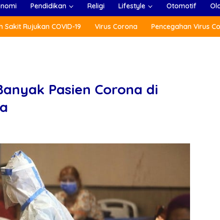
onomi
Pendidikan
Religi
Lifestyle
Otomotif
Ol
 Sakit Rujukan COVID-19
Virus Corona
Pencegahan Virus C
anyak Pasien Corona di
da