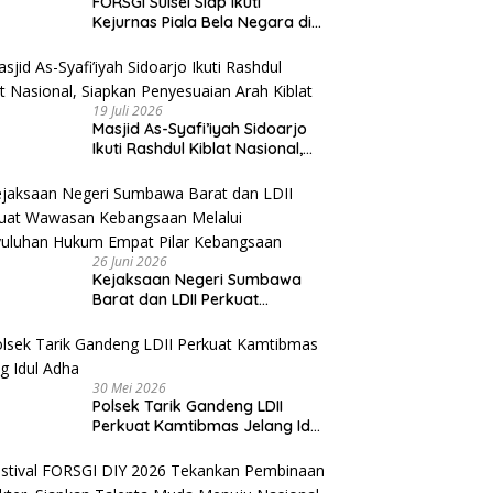
FORSGI Sulsel Siap Ikuti
Kejurnas Piala Bela Negara di
Jakarta, Kadispora Sulsel Beri
Apresiasi
19 Juli 2026
Masjid As-Syafi’iyah Sidoarjo
Ikuti Rashdul Kiblat Nasional,
Siapkan Penyesuaian Arah
Kiblat
26 Juni 2026
Kejaksaan Negeri Sumbawa
Barat dan LDII Perkuat
Wawasan Kebangsaan Melalui
Penyuluhan Hukum Empat Pilar
Kebangsaan
30 Mei 2026
Polsek Tarik Gandeng LDII
Perkuat Kamtibmas Jelang Idul
Adha