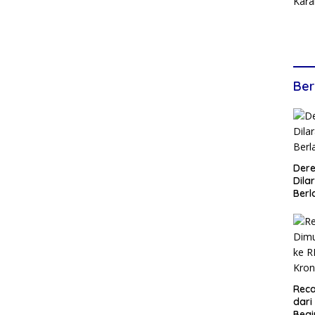
Ber
Dere
Dilar
Berl
Reca
dari
Begi