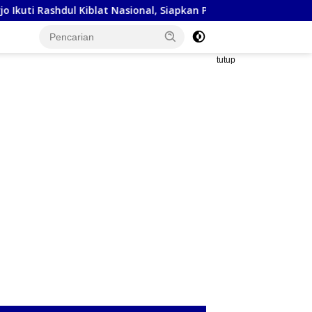
blat Nasional, Siapkan Penyesuaian Arah Kiblat
Kejaksa
tutup