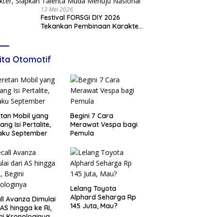
13 Mei 2026
Festival FORSGI DIY 2026
Tekankan Pembinaan Karakter,
Siapkan Talenta Muda Menuju
Nasional
ita Otomotif
tan Mobil yang
Begini 7 Cara
ang Isi Pertalite,
Merawat Vespa bagi
aku September
Pemula
Lelang Toyota
Alphard Seharga Rp
ll Avanza Dimulai
145 Juta, Mau?
 AS hingga ke RI,
ni Kronologinya