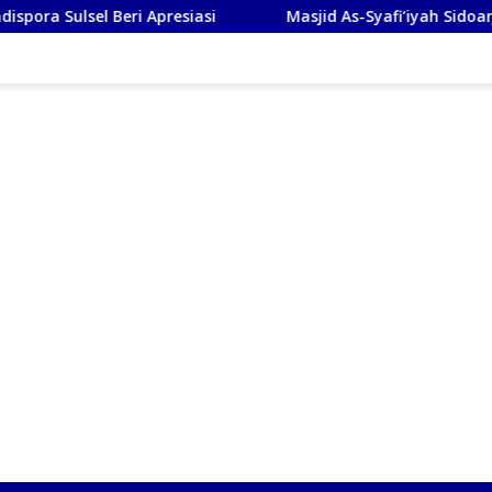
Apresiasi
Masjid As-Syafi’iyah Sidoarjo Ikuti Rashdul Ki