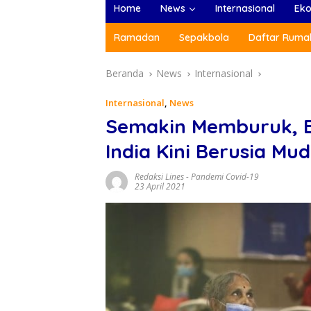
Home
News
Internasional
Ek
Ramadan
Sepakbola
Daftar Rumah
Beranda
News
Internasional
Internasional
,
News
Semakin Memburuk, B
India Kini Berusia Mu
Redaksi Lines
-
Pandemi Covid-19
23 April 2021