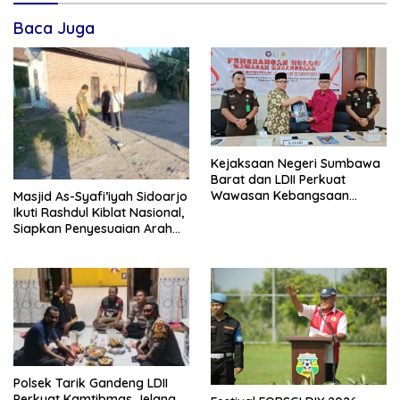
Baca Juga
Kejaksaan Negeri Sumbawa
Barat dan LDII Perkuat
Wawasan Kebangsaan
Masjid As-Syafi’iyah Sidoarjo
Melalui Penyuluhan Hukum
Ikuti Rashdul Kiblat Nasional,
Empat Pilar Kebangsaan
Siapkan Penyesuaian Arah
Kiblat
Polsek Tarik Gandeng LDII
Perkuat Kamtibmas Jelang