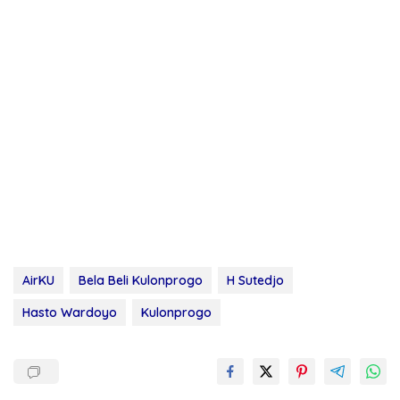
AirKU
Bela Beli Kulonprogo
H Sutedjo
Hasto Wardoyo
Kulonprogo