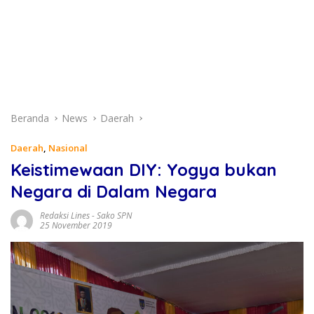
Beranda
News
Daerah
Daerah
,
Nasional
Keistimewaan DIY: Yogya bukan
Negara di Dalam Negara
Redaksi Lines
-
Sako SPN
25 November 2019