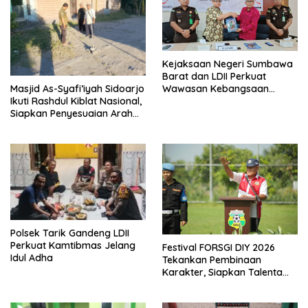
Kejaksaan Negeri Sumbawa
Barat dan LDII Perkuat
Wawasan Kebangsaan
Masjid As-Syafi’iyah Sidoarjo
Melalui Penyuluhan Hukum
Ikuti Rashdul Kiblat Nasional,
Empat Pilar Kebangsaan
Siapkan Penyesuaian Arah
Kiblat
Polsek Tarik Gandeng LDII
Perkuat Kamtibmas Jelang
Festival FORSGI DIY 2026
Idul Adha
Tekankan Pembinaan
Karakter, Siapkan Talenta
Muda Menuju Nasional