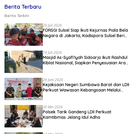
Berita Terbaru
Berita Terkini
20 Juli 2026
FORSGI Sulsel Siap Ikuti Kejurnas Piala Bela
Negara di Jakarta, Kadispora Sulsel Beri
Apresiasi
19 Juli 2026
Masjid As-Syafi’iyah Sidoarjo Ikuti Rashdul
Kiblat Nasional, Siapkan Penyesuaian Arah
Kiblat
26 Juni 2026
Kejaksaan Negeri Sumbawa Barat dan LDII
Perkuat Wawasan Kebangsaan Melalui
Penyuluhan Hukum Empat Pilar
Kebangsaan
30 Mei 2026
Polsek Tarik Gandeng LDII Perkuat
Kamtibmas Jelang Idul Adha