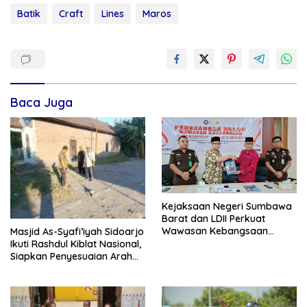
Batik
Craft
Lines
Maros
Baca Juga
Kejaksaan Negeri Sumbawa
Barat dan LDII Perkuat
Wawasan Kebangsaan
Masjid As-Syafi’iyah Sidoarjo
Melalui Penyuluhan Hukum
Ikuti Rashdul Kiblat Nasional,
Empat Pilar Kebangsaan
Siapkan Penyesuaian Arah
Kiblat