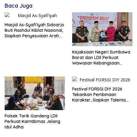
Baca Juga
Masjid As-Syafi’iyah Sidoarjo
Ikuti Rashdul Kiblat Nasional,
Siapkan Penyesuaian Arah
Kiblat
Kejaksaan Negeri Sumbawa
Barat dan LDII Perkuat
Wawasan Kebangsaan
Melalui Penyuluhan Hukum
Empat Pilar Kebangsaan
Festival FORSGI DIY 2026
Tekankan Pembinaan
Karakter, Siapkan Talenta
Muda Menuju Nasional
Polsek Tarik Gandeng LDII
Perkuat Kamtibmas Jelang
Idul Adha