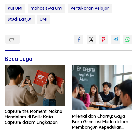
KUI UMI
mahasiswa umi
Pertukaran Pelajar
Studi Lanjut
UMI
Baca Juga
Capture the Moment: Makna
Milenial dan Charity: Gaya
Mendalam di Balik Kata
Baru Generasi Muda dalam
Capture dalam Ungkapan
Membangun Kepedulian
Populer – EF EFEKTA English
Sosial – EF EFEKTA English
for Adults