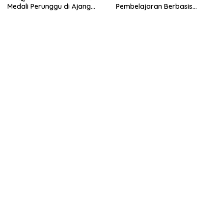
Medali Perunggu di Ajang
Pembelajaran Berbasis
Bergengsi Abdidaya
Powerpoint Interaktif di
Ormawa 2023
Pondok Tahfidz Ahlul Jannah