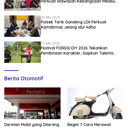
Perkuat Wawasan Kebangsaan Melalui
Penyuluhan Hukum Empat Pilar
Kebangsaan
30 Mei 2026
Polsek Tarik Gandeng LDII Perkuat
Kamtibmas Jelang Idul Adha
13 Mei 2026
Festival FORSGI DIY 2026 Tekankan
Pembinaan Karakter, Siapkan Talenta
Muda Menuju Nasional
Berita Otomotif
Deretan Mobil yang Dilarang
Begini 7 Cara Merawat