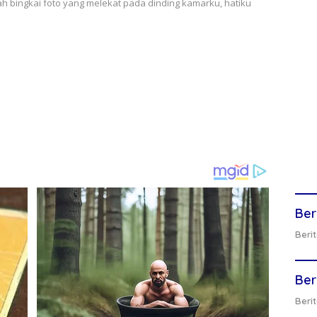
bingkai foto yang melekat pada dinding kamarku, hatiku
Ber
Berit
Ber
Berit