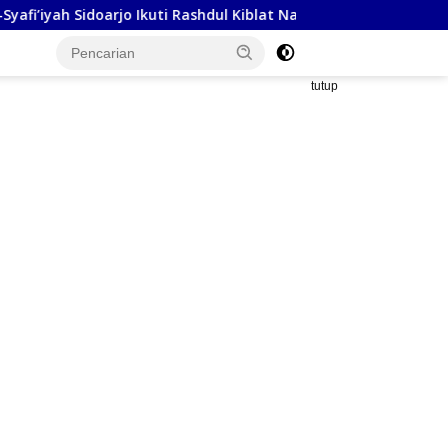
oarjo Ikuti Rashdul Kiblat Nasional, Siapkan Penyesuaian Arah Ki
tutup