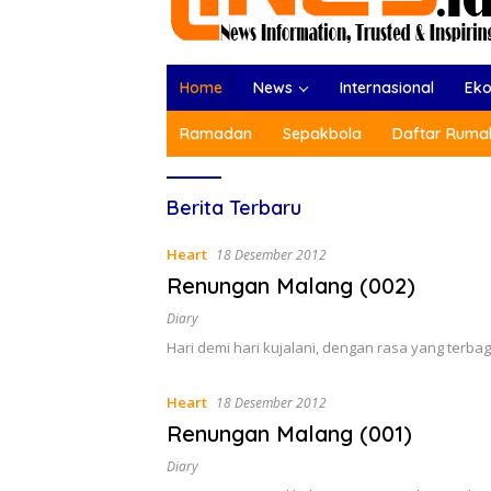
Home
News
Internasional
Ek
Ramadan
Sepakbola
Daftar Rumah
Lines
Berita Terbaru
Indonesia
Heart
18 Desember 2012
Renungan Malang (002)
Diary
Hari demi hari kujalani, dengan rasa yang terbagi
Heart
18 Desember 2012
Renungan Malang (001)
Diary