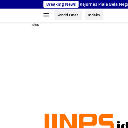
Langsung
FORSGI Sulsel Siap Ikuti Kejurnas Piala Bela Negara di Jakarta, 
Breaking News
ke
konten
World Lines
Indeks
tutup