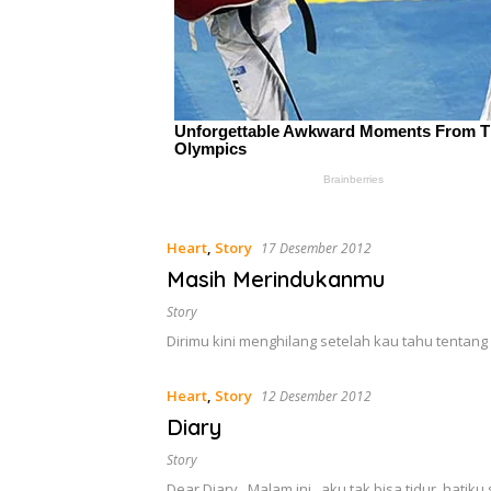
Heart
,
Story
17 Desember 2012
Masih Merindukanmu
Story
Dirimu kini menghilang setelah kau tahu tenta
Heart
,
Story
12 Desember 2012
Diary
Story
Dear Diary.. Malam ini.. aku tak bisa tidur, hatik