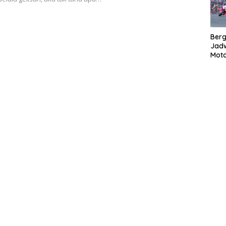
Bergu
Jadw
Mot