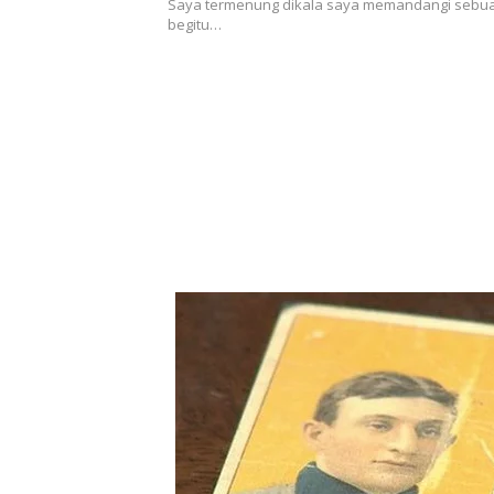
Saya termenung dikala saya memandangi sebuah 
begitu…