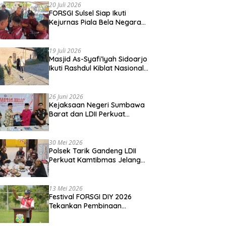
20 Juli 2026
FORSGI Sulsel Siap Ikuti
Kejurnas Piala Bela Negara
di Jakarta, Kadispora Sulsel
Beri Apresiasi
19 Juli 2026
Masjid As-Syafi’iyah Sidoarjo
Ikuti Rashdul Kiblat Nasional,
Siapkan Penyesuaian Arah
Kiblat
26 Juni 2026
Kejaksaan Negeri Sumbawa
Barat dan LDII Perkuat
Wawasan Kebangsaan
Melalui Penyuluhan Hukum
Empat Pilar Kebangsaan
30 Mei 2026
Polsek Tarik Gandeng LDII
Perkuat Kamtibmas Jelang
Idul Adha
13 Mei 2026
Festival FORSGI DIY 2026
Tekankan Pembinaan
Karakter, Siapkan Talenta
Muda Menuju Nasional