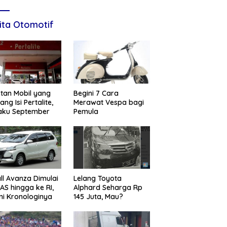
ita Otomotif
tan Mobil yang
Begini 7 Cara
ang Isi Pertalite,
Merawat Vespa bagi
aku September
Pemula
ll Avanza Dimulai
Lelang Toyota
 AS hingga ke RI,
Alphard Seharga Rp
ni Kronologinya
145 Juta, Mau?