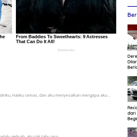
Ber
Dere
Dilar
Berl
ng diriku, Hatiku cemas, dan aku menyesalkan mengapa aku…
Reca
dari
Begi
u selalu gelisah, aku tak tahu apa…