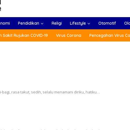
onomi
Pendidikan
Religi
Lifestyle
Otomotif
Ol
 Sakit Rujukan COVID-19
Virus Corona
Pencegahan Virus C
-bagi, rasa takut, sedih, selalu menamani diriku, hatiku…