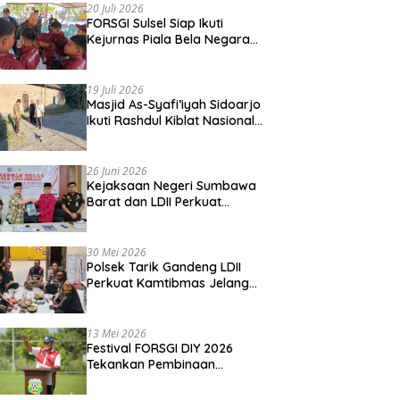
20 Juli 2026
FORSGI Sulsel Siap Ikuti
Kejurnas Piala Bela Negara
di Jakarta, Kadispora Sulsel
Beri Apresiasi
19 Juli 2026
Masjid As-Syafi’iyah Sidoarjo
Ikuti Rashdul Kiblat Nasional,
Siapkan Penyesuaian Arah
Kiblat
26 Juni 2026
Kejaksaan Negeri Sumbawa
Barat dan LDII Perkuat
Wawasan Kebangsaan
Melalui Penyuluhan Hukum
Empat Pilar Kebangsaan
30 Mei 2026
Polsek Tarik Gandeng LDII
Perkuat Kamtibmas Jelang
Idul Adha
13 Mei 2026
Festival FORSGI DIY 2026
Tekankan Pembinaan
Karakter, Siapkan Talenta
Muda Menuju Nasional