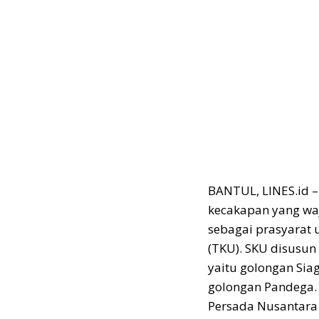
BANTUL, LINES.id 
kecakapan yang waj
sebagai prasyara
(TKU). SKU disusu
yaitu golongan Sia
golongan Pandega.
Persada Nusantara 