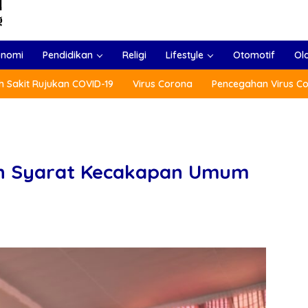
onomi
Pendidikan
Religi
Lifestyle
Otomotif
Ol
 Sakit Rujukan COVID-19
Virus Corona
Pencegahan Virus C
n Syarat Kecakapan Umum