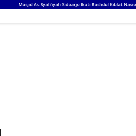
afi’iyah Sidoarjo Ikuti Rashdul Kiblat Nasional, Siapkan Penyes