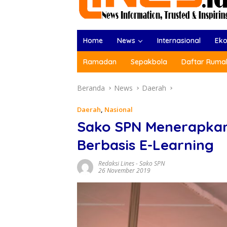
Home
News
Internasional
Ek
Ramadan
Sepakbola
Daftar Rumah
Beranda
News
Daerah
Daerah
,
Nasional
Sako SPN Menerapka
Berbasis E-Learning
Redaksi Lines
-
Sako SPN
26 November 2019