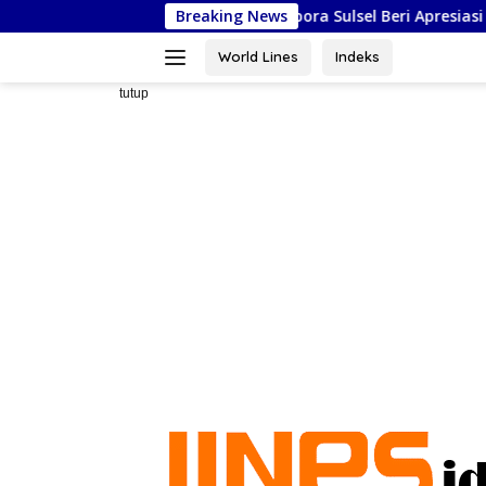
Langsung
 di Jakarta, Kadispora Sulsel Beri Apresiasi
Breaking News
Masjid As-Sy
ke
konten
World Lines
Indeks
tutup