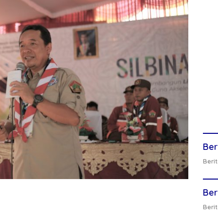
Ber
Berit
Ber
Berit