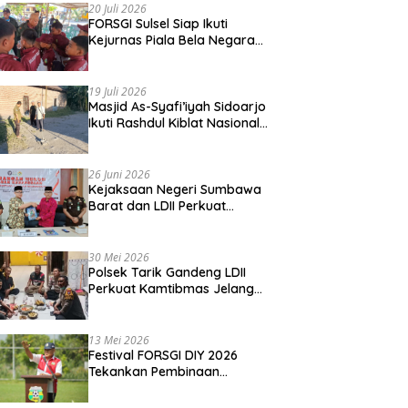
20 Juli 2026
FORSGI Sulsel Siap Ikuti
Kejurnas Piala Bela Negara
di Jakarta, Kadispora Sulsel
Beri Apresiasi
19 Juli 2026
Masjid As-Syafi’iyah Sidoarjo
Ikuti Rashdul Kiblat Nasional,
Siapkan Penyesuaian Arah
Kiblat
26 Juni 2026
Kejaksaan Negeri Sumbawa
Barat dan LDII Perkuat
Wawasan Kebangsaan
Melalui Penyuluhan Hukum
Empat Pilar Kebangsaan
30 Mei 2026
Polsek Tarik Gandeng LDII
Perkuat Kamtibmas Jelang
Idul Adha
13 Mei 2026
Festival FORSGI DIY 2026
Tekankan Pembinaan
Karakter, Siapkan Talenta
Muda Menuju Nasional