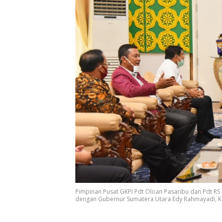
Pimpinan Pusat GKPI Pdt Oloan Pasaribu dan Pdt R
dengan Gubernur Sumatera Utara Edy Rahmayadi, K