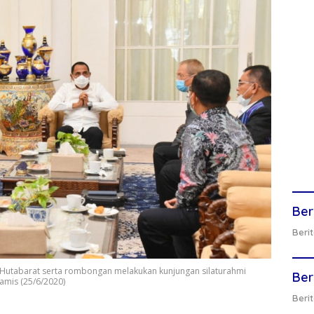
Ber
Berit
S Hutabarat serta rombongan melakukan kunjungan silaturahmi
Ber
amis (25/6/2020)
Berit