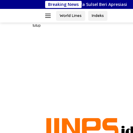
Langsung
di Jakarta, Kadispora Sulsel Beri Apresiasi
Breaking News
Masjid As-Sya
ke
konten
World Lines
Indeks
tutup