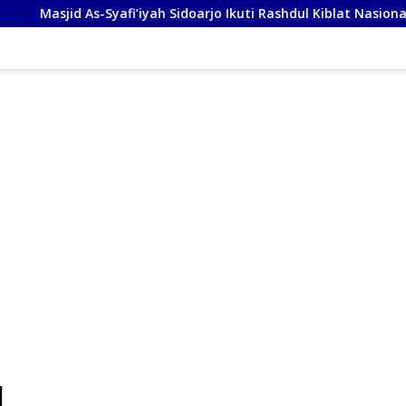
fi’iyah Sidoarjo Ikuti Rashdul Kiblat Nasional, Siapkan Penyesu