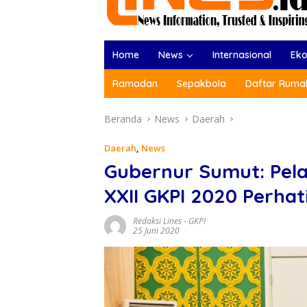
Home
News
Internasional
Ek
Ramadan
Sepakbola
Daftar Rumah
Beranda
News
Daerah
Daerah
,
News
Gubernur Sumut: Pel
XXII GKPI 2020 Perhat
Redaksi Lines
-
GKPI
25 Juni 2020