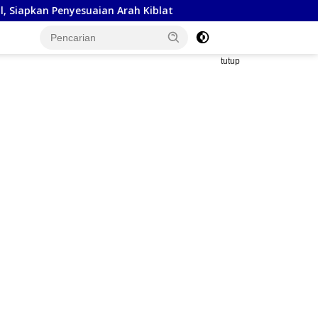
aian Arah Kiblat
Kejaksaan Negeri Sumbawa Barat dan 
tutup