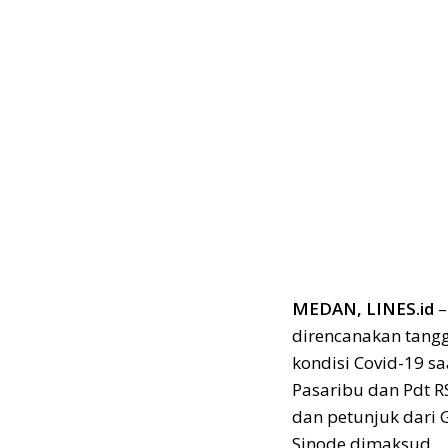
MEDAN, LINES.id
–
direncanakan tangg
kondisi Covid-19 s
Pasaribu dan Pdt 
dan petunjuk dari 
Sinode dimaksud.