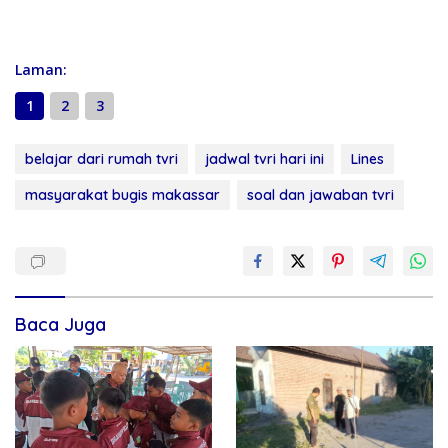
Laman:
1
2
3
belajar dari rumah tvri
jadwal tvri hari ini
Lines
masyarakat bugis makassar
soal dan jawaban tvri
Baca Juga