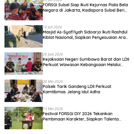
FORSGI Sulsel Siap Ikuti Kejurnas Piala Bela
Negara di Jakarta, Kadispora Sulsel Beri
Apresiasi
19 Juli 2026
Masjid As-Syafi’iyah Sidoarjo Ikuti Rashdul
Kiblat Nasional, Siapkan Penyesuaian Arah
Kiblat
26 Juni 2026
Kejaksaan Negeri Sumbawa Barat dan LDII
Perkuat Wawasan Kebangsaan Melalui
Penyuluhan Hukum Empat Pilar
Kebangsaan
30 Mei 2026
Polsek Tarik Gandeng LDII Perkuat
Kamtibmas Jelang Idul Adha
13 Mei 2026
Festival FORSGI DIY 2026 Tekankan
Pembinaan Karakter, Siapkan Talenta
Muda Menuju Nasional