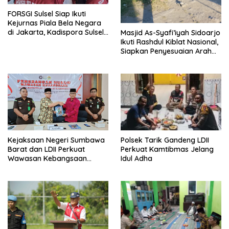
FORSGI Sulsel Siap Ikuti
Kejurnas Piala Bela Negara
di Jakarta, Kadispora Sulsel
Masjid As-Syafi’iyah Sidoarjo
Beri Apresiasi
Ikuti Rashdul Kiblat Nasional,
Siapkan Penyesuaian Arah
Kiblat
Polsek Tarik Gandeng LDII
Kejaksaan Negeri Sumbawa
Perkuat Kamtibmas Jelang
Barat dan LDII Perkuat
Idul Adha
Wawasan Kebangsaan
Melalui Penyuluhan Hukum
Empat Pilar Kebangsaan