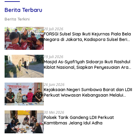
Berita Terbaru
Berita Terkini
20 Juli 2026
FORSGI Sulsel Siap Ikuti Kejurnas Piala Bela
Negara di Jakarta, Kadispora Sulsel Beri
Apresiasi
19 Juli 2026
Masjid As-Syafi’iyah Sidoarjo Ikuti Rashdul
Kiblat Nasional, Siapkan Penyesuaian Arah
Kiblat
26 Juni 2026
Kejaksaan Negeri Sumbawa Barat dan LDII
Perkuat Wawasan Kebangsaan Melalui
Penyuluhan Hukum Empat Pilar
Kebangsaan
30 Mei 2026
Polsek Tarik Gandeng LDII Perkuat
Kamtibmas Jelang Idul Adha