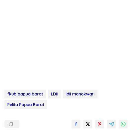
fkub papua barat
LDII
ldii manokwari
Pelita Papua Barat