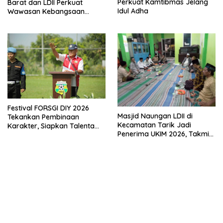
Perkuat Kamtibmas Jelang
Barat dan LDII Perkuat
Idul Adha
Wawasan Kebangsaan
Melalui Penyuluhan Hukum
Empat Pilar Kebangsaan
Festival FORSGI DIY 2026
Masjid Naungan LDII di
Tekankan Pembinaan
Kecamatan Tarik Jadi
Karakter, Siapkan Talenta
Penerima UKIM 2026, Takmir
Muda Menuju Nasional
Apresiasi DMI