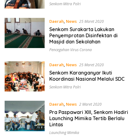
Senkom Mitra Polri
Daerah
,
News
25 Maret 2020
Senkom Surakarta Lakukan
Penyemprotan Disinfektan di
Masjid dan Sekolahan
Pencegahan Virus Corona
Daerah
,
News
25 Maret 2020
Senkom Karanganyar Ikuti
Koordinasi Nasional Melalui SDC
Senkom Mitra Polri
Daerah
,
News
2 Maret 2020
Pra Paspawari XIII, Senkom Hadiri
Launching Mimika Tertib Berlalu
Lintas
Launching Mimika