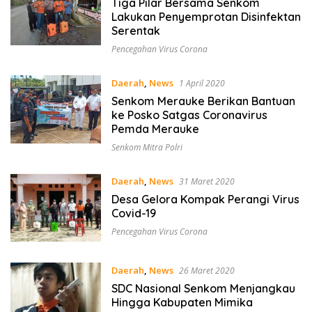
Tiga Pilar Bersama Senkom
Lakukan Penyemprotan Disinfektan
Serentak
Pencegahan Virus Corona
Daerah
,
News
1 April 2020
Senkom Merauke Berikan Bantuan
ke Posko Satgas Coronavirus
Pemda Merauke
Senkom Mitra Polri
Daerah
,
News
31 Maret 2020
Desa Gelora Kompak Perangi Virus
Covid-19
Pencegahan Virus Corona
Daerah
,
News
26 Maret 2020
SDC Nasional Senkom Menjangkau
Hingga Kabupaten Mimika