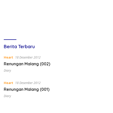
Lines
Berita Terbaru
Indonesia
Heart
18 Desember 2012
Renungan Malang (002)
Diary
Heart
18 Desember 2012
Renungan Malang (001)
Diary